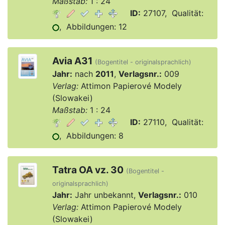
Maßstab:
1 : 24
ID:
27107, Qualität:
, Abbildungen: 12
Avia A31
(Bogentitel - originalsprachlich)
Jahr:
nach
2011
,
Verlagsnr.:
009
Verlag:
Attimon Papierové Modely
(Slowakei)
Maßstab:
1 : 24
ID:
27110, Qualität:
, Abbildungen: 8
Tatra OA vz. 30
(Bogentitel -
originalsprachlich)
Jahr:
Jahr unbekannt,
Verlagsnr.:
010
Verlag:
Attimon Papierové Modely
(Slowakei)