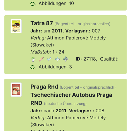
, Abbildungen: 10
Tatra 87
(Bogentitel - originalsprachlich)
Jahr:
um
2011
,
Verlagsnr.:
007
Verlag:
Attimon Papierové Modely
(Slowakei)
Maßstab:
1 : 24
ID:
27118, Qualität:
, Abbildungen: 3
Praga Rnd
(Bogentitel - originalsprachlich)
Tschechischer Autobus Praga
RND
(deutsche Übersetzung)
Jahr:
nach
2011
,
Verlagsnr.:
008
Verlag:
Attimon Papierové Modely
(Slowakei)