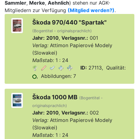
Sammler
,
Merke
,
Aehnlich
) stehen nur AGK-
Mitgliedern zur Verfügung
(Mitglied werden?)
.
Škoda 970/440 "Spartak"
(Bogentitel - originalsprachlich)
Jahr:
2010
,
Verlagsnr.:
001
Verlag:
Attimon Papierové Modely
(Slowakei)
Maßstab:
1 : 24
ID:
27113, Qualität:
, Abbildungen: 7
Škoda 1000 MB
(Bogentitel -
originalsprachlich)
Jahr:
2010
,
Verlagsnr.:
002
Verlag:
Attimon Papierové Modely
(Slowakei)
Maßstab:
1 : 24