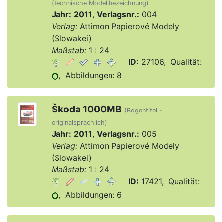
(technische Modellbezeichnung)
Jahr:
2011
,
Verlagsnr.:
004
Verlag:
Attimon Papierové Modely
(Slowakei)
Maßstab:
1 : 24
ID:
27106, Qualität:
, Abbildungen: 8
Škoda 1000MB
(Bogentitel -
originalsprachlich)
Jahr:
2011
,
Verlagsnr.:
005
Verlag:
Attimon Papierové Modely
(Slowakei)
Maßstab:
1 : 24
ID:
17421, Qualität:
, Abbildungen: 6