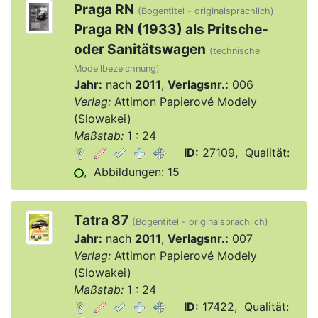
Praga RN
(Bogentitel - originalsprachlich)
Praga RN (1933) als Pritsche-
oder Sanitätswagen
(technische
Modellbezeichnung)
Jahr:
nach
2011
,
Verlagsnr.:
006
Verlag:
Attimon Papierové Modely
(Slowakei)
Maßstab:
1 : 24
ID:
27109, Qualität:
, Abbildungen: 15
Tatra 87
(Bogentitel - originalsprachlich)
Jahr:
nach
2011
,
Verlagsnr.:
007
Verlag:
Attimon Papierové Modely
(Slowakei)
Maßstab:
1 : 24
ID:
17422, Qualität: