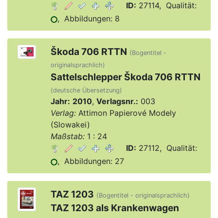
ID:
27114, Qualität:
, Abbildungen: 8
Škoda 706 RTTN
(Bogentitel -
originalsprachlich)
Sattelschlepper Škoda 706 RTTN
(deutsche Übersetzung)
Jahr:
2010
,
Verlagsnr.:
003
Verlag:
Attimon Papierové Modely
(Slowakei)
Maßstab:
1 : 24
ID:
27112, Qualität:
, Abbildungen: 27
TAZ 1203
(Bogentitel - originalsprachlich)
TAZ 1203 als Krankenwagen