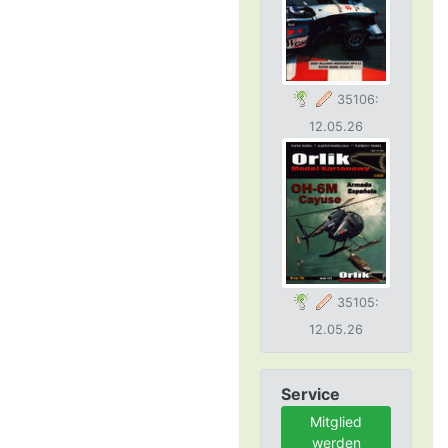
35106:
12.05.26
35105:
12.05.26
Service
Mitglied
werden