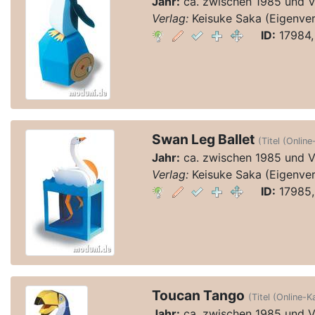
Jahr:
ca. zwischen 1985 und 
Verlag:
Keisuke Saka (Eigenver
ID:
17984,
Swan Leg Ballet
(Titel (Online
Jahr:
ca. zwischen 1985 und 
Verlag:
Keisuke Saka (Eigenver
ID:
17985,
Toucan Tango
(Titel (Online-K
Jahr:
ca. zwischen 1985 und 