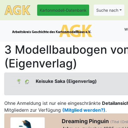
Kartonmodell-Datenbank
Suche nach
w
3 Modellbaubogen vom
(Eigenverlag)
Keisuke Saka (Eigenverlag)
Ohne Anmeldung ist nur eine eingeschränkte
Detailansic
Mitgliedern zur Verfügung
(Mitglied werden?)
.
Dreaming Pinguin
(Titel (On