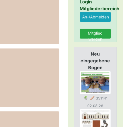
Login
Mitgliederbereich
Mitglied
werden
Neu
eingegebene
Bogen
35114:
02.08.26