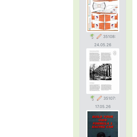
35108:
24.05.26
35107:
17.05.26