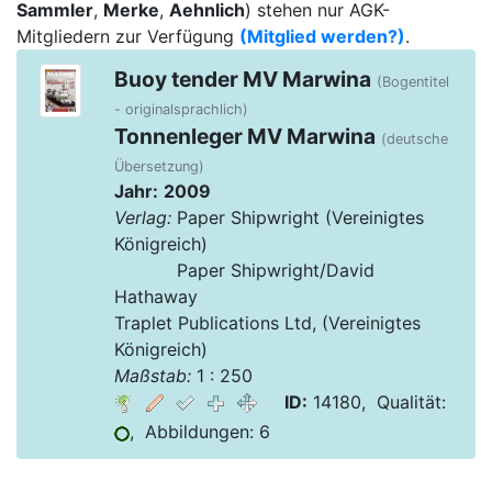
Sammler
,
Merke
,
Aehnlich
) stehen nur AGK-
Mitgliedern zur Verfügung
(Mitglied werden?)
.
Buoy tender MV Marwina
(Bogentitel
- originalsprachlich)
Tonnenleger MV Marwina
(deutsche
Übersetzung)
Jahr:
2009
Verlag:
Paper Shipwright (Vereinigtes
Königreich)
Verlag:
Paper Shipwright/David
Hathaway
Traplet Publications Ltd, (Vereinigtes
Königreich)
Maßstab:
1 : 250
ID:
14180, Qualität:
, Abbildungen: 6