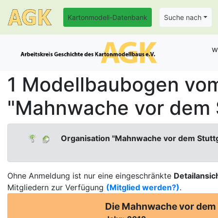
Kartonmodell-Datenbank
Suche nach
w
1 Modellbaubogen vom
"Mahnwache vor dem S
Organisation "Mahnwache vor dem Stutt
Ohne Anmeldung ist nur eine eingeschränkte
Detailansic
Mitgliedern zur Verfügung
(Mitglied werden?)
.
Die Mahnwache vor dem 