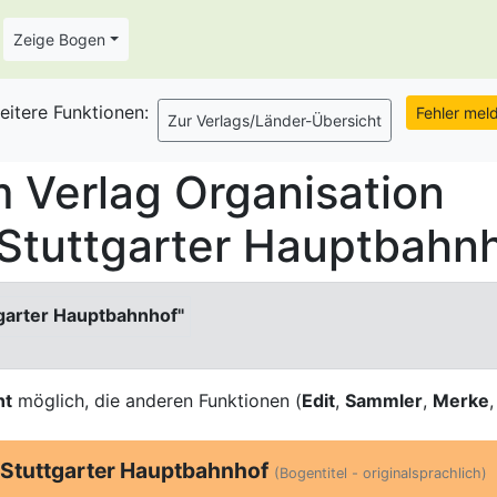
Zeige Bogen
eitere Funktionen:
 Verlag Organisation
tuttgarter Hauptbahnh
garter Hauptbahnhof"
ht
möglich, die anderen Funktionen (
Edit
,
Sammler
,
Merke
Stuttgarter Hauptbahnhof
(Bogentitel - originalsprachlich)