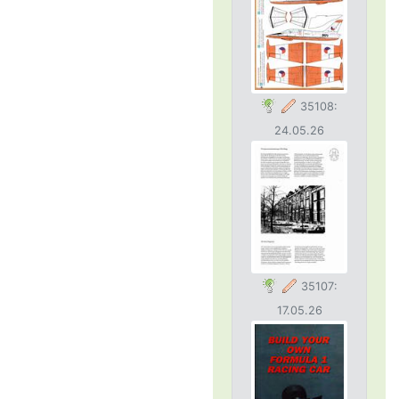
35108:
24.05.26
35107:
17.05.26