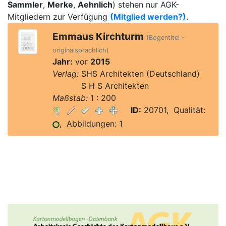
Sammler
,
Merke
,
Aehnlich
) stehen nur AGK-
Mitgliedern zur Verfügung
(Mitglied werden?)
.
Emmaus Kirchturm
(Bogentitel -
originalsprachlich)
Jahr:
vor
2015
Verlag:
SHS Architekten (Deutschland)
Verlag:
S H S Architekten
Maßstab:
1 : 200
ID:
20701, Qualität:
, Abbildungen: 1