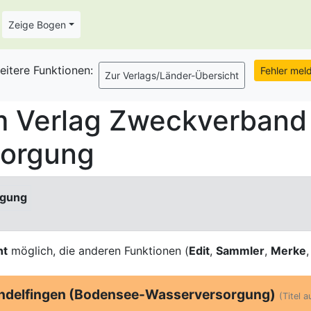
Zeige Bogen
eitere Funktionen:
m Verlag Zweckverband
orgung
rgung
ht
möglich, die anderen Funktionen (
Edit
,
Sammler
,
Merke
indelfingen (Bodensee-Wasserversorgung)
(Titel 