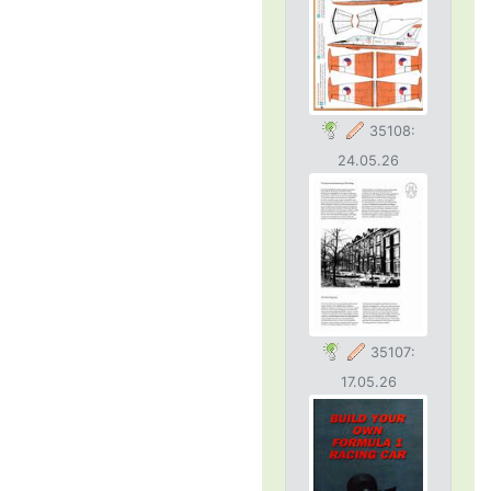
35108:
24.05.26
35107:
17.05.26