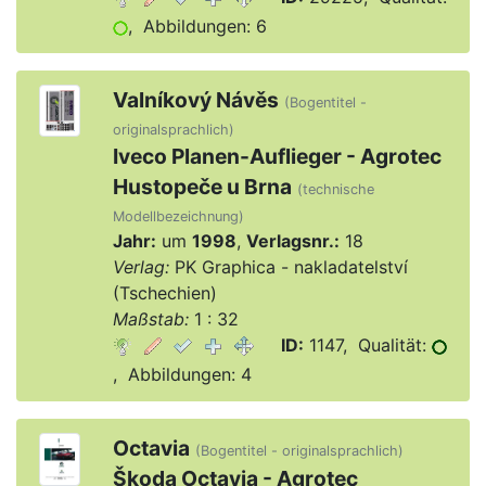
, Abbildungen: 6
Valníkový Návěs
(Bogentitel -
originalsprachlich)
Iveco Planen-Auflieger - Agrotec
Hustopeče u Brna
(technische
Modellbezeichnung)
Jahr:
um
1998
,
Verlagsnr.:
18
Verlag:
PK Graphica - nakladatelství
(Tschechien)
Maßstab:
1 : 32
ID:
1147, Qualität:
, Abbildungen: 4
Octavia
(Bogentitel - originalsprachlich)
Škoda Octavia - Agrotec