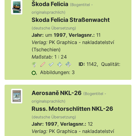
Škoda Felicia
(Bogentitel -
originalsprachlich)
Skoda Felicia Straßenwacht
(deutsche Übersetzung)
Jahr:
um
1997
,
Verlagsnr.:
11
Verlag:
PK Graphica - nakladatelství
(Tschechien)
Maßstab:
1 : 24
ID:
1142, Qualität:
, Abbildungen: 3
Aerosaně NKL-26
(Bogentitel -
originalsprachlich)
Russ. Motorschlitten NKL-26
(deutsche Übersetzung)
Jahr:
1997
,
Verlagsnr.:
12
Verlag:
PK Graphica - nakladatelství