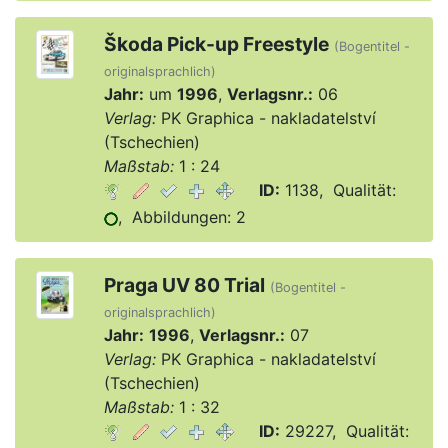
Škoda Pick-up Freestyle
(Bogentitel -
originalsprachlich)
Jahr:
um
1996
,
Verlagsnr.:
06
Verlag:
PK Graphica - nakladatelství
(Tschechien)
Maßstab:
1 : 24
ID:
1138, Qualität:
, Abbildungen: 2
Praga UV 80 Trial
(Bogentitel -
originalsprachlich)
Jahr:
1996
,
Verlagsnr.:
07
Verlag:
PK Graphica - nakladatelství
(Tschechien)
Maßstab:
1 : 32
ID:
29227, Qualität: