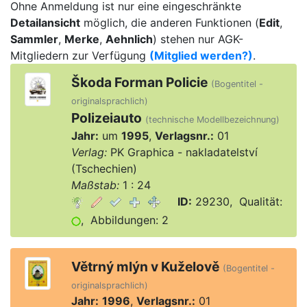
Ohne Anmeldung ist nur eine eingeschränkte
Detailansicht
möglich, die anderen Funktionen (
Edit
,
Sammler
,
Merke
,
Aehnlich
) stehen nur AGK-
Mitgliedern zur Verfügung
(Mitglied werden?)
.
Škoda Forman Policie
(Bogentitel -
originalsprachlich)
Polizeiauto
(technische Modellbezeichnung)
Jahr:
um
1995
,
Verlagsnr.:
01
Verlag:
PK Graphica - nakladatelství
(Tschechien)
Maßstab:
1 : 24
ID:
29230, Qualität:
, Abbildungen: 2
Větrný mlýn v Kuželově
(Bogentitel -
originalsprachlich)
Jahr:
1996
,
Verlagsnr.:
01