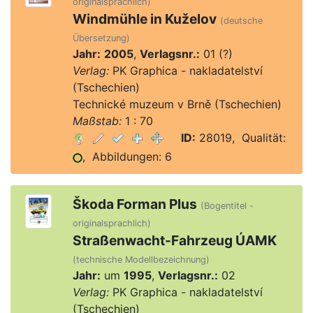
originalsprachlich)
Windmühle in Kuželov
(deutsche
Übersetzung)
Jahr:
2005
,
Verlagsnr.:
01 (?)
Verlag:
PK Graphica - nakladatelství
(Tschechien)
Technické muzeum v Brně (Tschechien)
Maßstab:
1 : 70
ID:
28019, Qualität:
, Abbildungen: 6
Škoda Forman Plus
(Bogentitel -
originalsprachlich)
Straßenwacht-Fahrzeug ÚAMK
(technische Modellbezeichnung)
Jahr:
um
1995
,
Verlagsnr.:
02
Verlag:
PK Graphica - nakladatelství
(Tschechien)