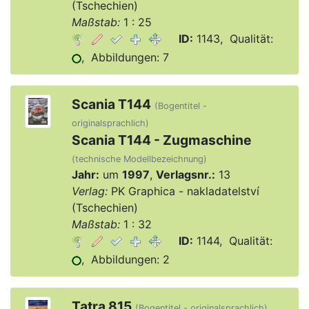
(Tschechien)
Maßstab:
1 : 25
ID:
1143, Qualität:
, Abbildungen: 7
Scania T144
(Bogentitel -
originalsprachlich)
Scania T144 - Zugmaschine
(technische Modellbezeichnung)
Jahr:
um
1997
,
Verlagsnr.:
13
Verlag:
PK Graphica - nakladatelství
(Tschechien)
Maßstab:
1 : 32
ID:
1144, Qualität:
, Abbildungen: 2
Tatra 815
(Bogentitel - originalsprachlich)