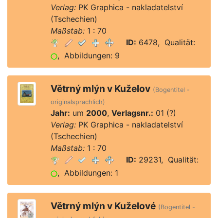
Verlag:
PK Graphica - nakladatelství
(Tschechien)
Maßstab:
1 : 70
ID:
6478, Qualität:
, Abbildungen: 9
Větrný mlýn v Kuželov
(Bogentitel -
originalsprachlich)
Jahr:
um
2000
,
Verlagsnr.:
01 (?)
Verlag:
PK Graphica - nakladatelství
(Tschechien)
Maßstab:
1 : 70
ID:
29231, Qualität:
, Abbildungen: 1
Větrný mlýn v Kuželové
(Bogentitel -