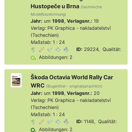
Hustopeče u Brna
(technische
Modellbezeichnung)
Jahr:
um
1998
,
Verlagsnr.:
19
Verlag:
PK Graphica - nakladatelství
(Tschechien)
Maßstab:
1 : 24
ID:
29224, Qualität:
, Abbildungen: 2
Škoda Octavia World Rally Car
WRC
(Bogentitel - originalsprachlich)
Jahr:
um
1998
,
Verlagsnr.:
20
Verlag:
PK Graphica - nakladatelství
(Tschechien)
Maßstab:
1 : 24
ID:
1148, Qualität:
, Abbildungen: 2