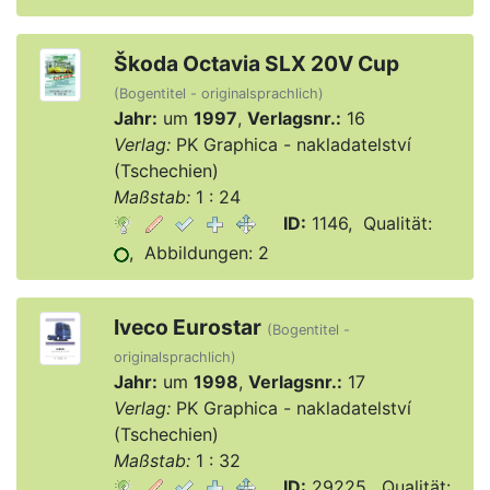
Škoda Octavia SLX 20V Cup
(Bogentitel - originalsprachlich)
Jahr:
um
1997
,
Verlagsnr.:
16
Verlag:
PK Graphica - nakladatelství
(Tschechien)
Maßstab:
1 : 24
ID:
1146, Qualität:
, Abbildungen: 2
Iveco Eurostar
(Bogentitel -
originalsprachlich)
Jahr:
um
1998
,
Verlagsnr.:
17
Verlag:
PK Graphica - nakladatelství
(Tschechien)
Maßstab:
1 : 32
ID:
29225, Qualität: