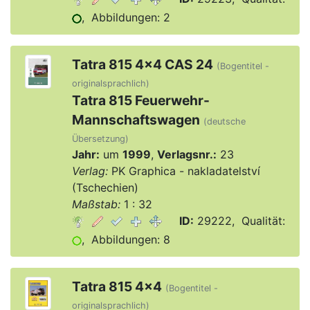
, Abbildungen: 2
Tatra 815 4x4 CAS 24
(Bogentitel -
originalsprachlich)
Tatra 815 Feuerwehr-
Mannschaftswagen
(deutsche
Übersetzung)
Jahr:
um
1999
,
Verlagsnr.:
23
Verlag:
PK Graphica - nakladatelství
(Tschechien)
Maßstab:
1 : 32
ID:
29222, Qualität:
, Abbildungen: 8
Tatra 815 4x4
(Bogentitel -
originalsprachlich)