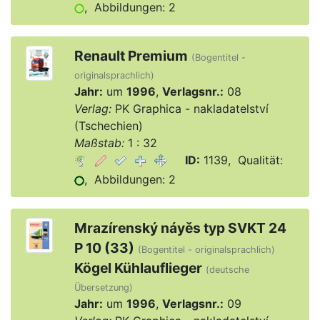
, Abbildungen: 2
Renault Premium
(Bogentitel -
originalsprachlich)
Jahr:
um
1996
,
Verlagsnr.:
08
Verlag:
PK Graphica - nakladatelství
(Tschechien)
Maßstab:
1 : 32
ID:
1139, Qualität:
, Abbildungen: 2
Mrazírenský náyěs typ SVKT 24
P 10 (33)
(Bogentitel - originalsprachlich)
Kögel Kühlauflieger
(deutsche
Übersetzung)
Jahr:
um
1996
,
Verlagsnr.:
09