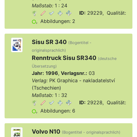
Maßstab:
1 : 24
ID:
29229, Qualität:
, Abbildungen: 2
Sisu SR 340
(Bogentitel -
originalsprachlich)
Renntruck Sisu SR340
(deutsche
Übersetzung)
Jahr:
1996
,
Verlagsnr.:
03
Verlag:
PK Graphica - nakladatelství
(Tschechien)
Maßstab:
1 : 32
ID:
29228, Qualität:
, Abbildungen: 6
Volvo N10
(Bogentitel - originalsprachlich)