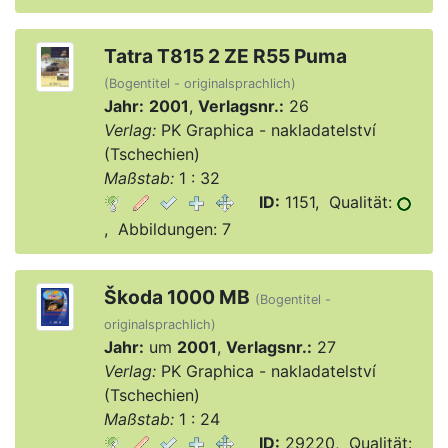
Tatra T815 2 ZE R55 Puma
(Bogentitel - originalsprachlich)
Jahr:
2001
,
Verlagsnr.:
26
Verlag:
PK Graphica - nakladatelství
(Tschechien)
Maßstab:
1 : 32
ID:
1151, Qualität:
, Abbildungen: 7
Škoda 1000 MB
(Bogentitel -
originalsprachlich)
Jahr:
um
2001
,
Verlagsnr.:
27
Verlag:
PK Graphica - nakladatelství
(Tschechien)
Maßstab:
1 : 24
ID:
29220, Qualität: