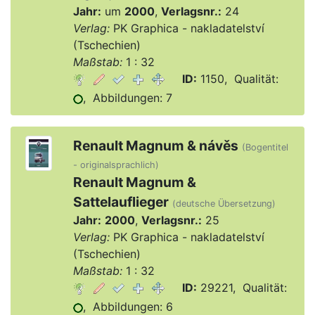
Jahr:
um
2000
,
Verlagsnr.:
24
Verlag:
PK Graphica - nakladatelství
(Tschechien)
Maßstab:
1 : 32
ID:
1150, Qualität:
, Abbildungen: 7
Renault Magnum & návěs
(Bogentitel
- originalsprachlich)
Renault Magnum &
Sattelauflieger
(deutsche Übersetzung)
Jahr:
2000
,
Verlagsnr.:
25
Verlag:
PK Graphica - nakladatelství
(Tschechien)
Maßstab:
1 : 32
ID:
29221, Qualität:
, Abbildungen: 6