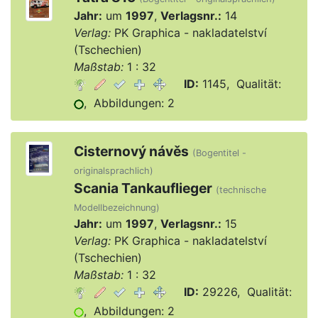
Jahr:
um
1997
,
Verlagsnr.:
14
Verlag:
PK Graphica - nakladatelství
(Tschechien)
Maßstab:
1 : 32
ID:
1145, Qualität:
, Abbildungen: 2
Cisternový návěs
(Bogentitel -
originalsprachlich)
Scania Tankauflieger
(technische
Modellbezeichnung)
Jahr:
um
1997
,
Verlagsnr.:
15
Verlag:
PK Graphica - nakladatelství
(Tschechien)
Maßstab:
1 : 32
ID:
29226, Qualität:
, Abbildungen: 2