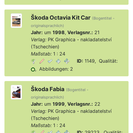
Škoda Octavia Kit Car
(Bogentitel -
originalsprachlich)
Jahr:
um
1998
,
Verlagsnr.:
21
Verlag:
PK Graphica - nakladatelství
(Tschechien)
Maßstab:
1 : 24
ID:
1149, Qualität:
, Abbildungen: 2
Škoda Fabia
(Bogentitel -
originalsprachlich)
Jahr:
um
1999
,
Verlagsnr.:
22
Verlag:
PK Graphica - nakladatelství
(Tschechien)
Maßstab:
1 : 24
ID:
29223, Qualität: