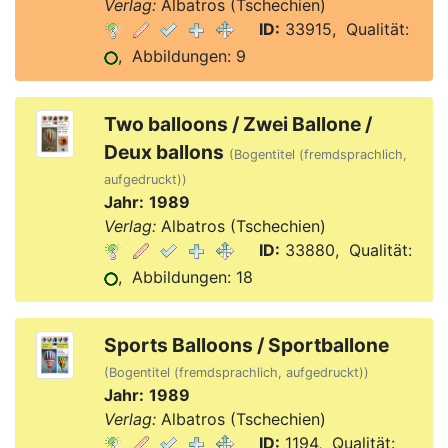
Verlag:
Albatros (Tschechien)
ID:
33915, Qualität:
, Abbildungen: 9
Two balloons / Zwei Ballone /
Deux ballons
(Bogentitel (fremdsprachlich,
aufgedruckt))
Jahr:
1989
Verlag:
Albatros (Tschechien)
ID:
33880, Qualität:
, Abbildungen: 18
Sports Balloons / Sportballone
(Bogentitel (fremdsprachlich, aufgedruckt))
Jahr:
1989
Verlag:
Albatros (Tschechien)
ID:
1194, Qualität: