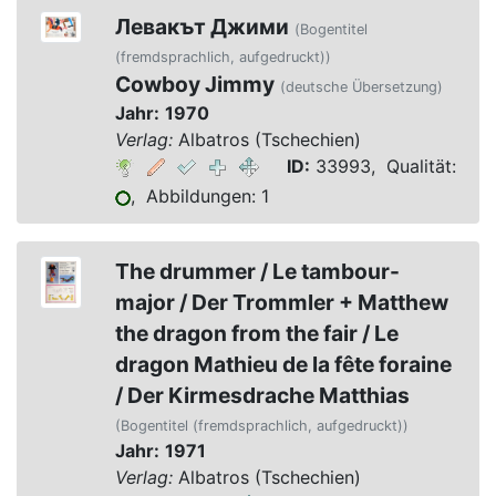
Левакът Джими
(Bogentitel
(fremdsprachlich, aufgedruckt))
Cowboy Jimmy
(deutsche Übersetzung)
Jahr:
1970
Verlag:
Albatros (Tschechien)
ID:
33993, Qualität:
, Abbildungen: 1
The drummer / Le tambour-
major / Der Trommler + Matthew
the dragon from the fair / Le
dragon Mathieu de la fête foraine
/ Der Kirmesdrache Matthias
(Bogentitel (fremdsprachlich, aufgedruckt))
Jahr:
1971
Verlag:
Albatros (Tschechien)