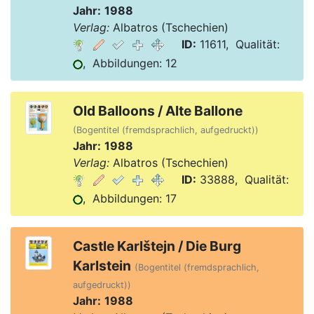
Jahr:
1988
Verlag:
Albatros (Tschechien)
ID:
11611, Qualität:
, Abbildungen: 12
Old Balloons / Alte Ballone
(Bogentitel (fremdsprachlich, aufgedruckt))
Jahr:
1988
Verlag:
Albatros (Tschechien)
ID:
33888, Qualität:
, Abbildungen: 17
Castle Karlštejn / Die Burg
Karlstein
(Bogentitel (fremdsprachlich,
aufgedruckt))
Jahr:
1988