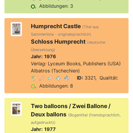
, Abbildungen: 3
Humprecht Castle
(Titel aus
Sammlerliste - originalsprachlich)
Schloss Humprecht
(deutsche
Übersetzung)
Jahr:
1976
Verlag:
Lyceum Books, Publishers (USA)
Albatros (Tschechien)
ID:
3321, Qualität:
, Abbildungen: 8
Two balloons / Zwei Ballone /
Deux ballons
(Bogentitel (fremdsprachlich,
aufgedruckt))
Jahr:
1977