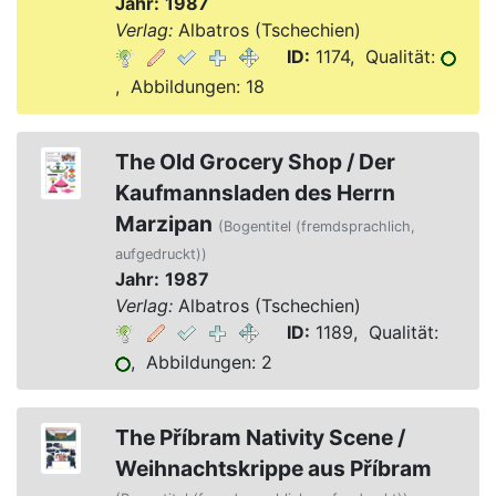
Jahr:
1987
Verlag:
Albatros (Tschechien)
ID:
1174, Qualität:
, Abbildungen: 18
The Old Grocery Shop / Der
Kaufmannsladen des Herrn
Marzipan
(Bogentitel (fremdsprachlich,
aufgedruckt))
Jahr:
1987
Verlag:
Albatros (Tschechien)
ID:
1189, Qualität:
, Abbildungen: 2
The Příbram Nativity Scene /
Weihnachtskrippe aus Příbram