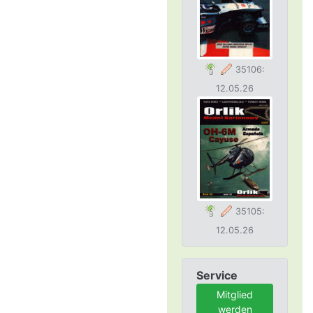
35106:
12.05.26
35105:
12.05.26
Service
Mitglied
werden