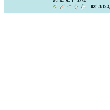
Maßstab:
1 : 5380
ID:
26123,