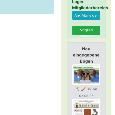
Login
Mitgliederbereich
Mitglied
werden
Neu
eingegebene
Bogen
35114:
02.08.26