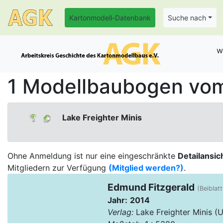
Kartonmodell-Datenbank
Suche nach
w
1 Modellbaubogen vom 
Lake Freighter Minis
Ohne Anmeldung ist nur eine eingeschränkte
Detailansic
Mitgliedern zur Verfügung
(Mitglied werden?)
.
Edmund Fitzgerald
(Beiblatt
Jahr:
2014
Verlag:
Lake Freighter Minis (