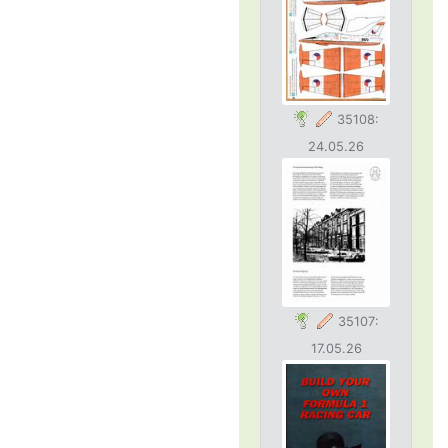
35108:
24.05.26
35107:
17.05.26