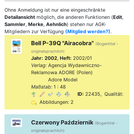
Ohne Anmeldung ist nur eine eingeschränkte
Detailansicht
möglich, die anderen Funktionen (
Edit
,
Sammler
,
Merke
,
Aehnlich
) stehen nur AGK-
Mitgliedern zur Verfügung
(Mitglied werden?)
.
Bell P-39Q "Airacobra"
(Bogentitel -
originalsprachlich)
Jahr:
2002
,
Heft:
2002/01
Verlag:
Agencja Wydawniczno-
Reklamowa ADORE (Polen)
Verlag:
Adore Model
Maßstab:
1 : 48
ID:
22435, Qualität:
, Abbildungen: 2
Czerwony Październik
(Bogentitel -
originalsprachlich)