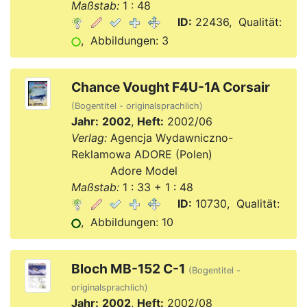
Maßstab:
1 : 48
ID:
22436, Qualität:
, Abbildungen: 3
Chance Vought F4U-1A Corsair
(Bogentitel - originalsprachlich)
Jahr:
2002
,
Heft:
2002/06
Verlag:
Agencja Wydawniczno-
Reklamowa ADORE (Polen)
Verlag:
Adore Model
Maßstab:
1 : 33 + 1 : 48
ID:
10730, Qualität:
, Abbildungen: 10
Bloch MB-152 C-1
(Bogentitel -
originalsprachlich)
Jahr:
2002
,
Heft:
2002/08