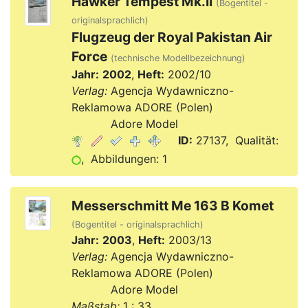
Hawker Tempest Mk.II
(Bogentitel -
originalsprachlich)
Flugzeug der Royal Pakistan Air
Force
(technische Modellbezeichnung)
Jahr:
2002
,
Heft:
2002/10
Verlag:
Agencja Wydawniczno-
Reklamowa ADORE (Polen)
Verlag:
Adore Model
ID:
27137, Qualität:
, Abbildungen: 1
Messerschmitt Me 163 B Komet
(Bogentitel - originalsprachlich)
Jahr:
2003
,
Heft:
2003/13
Verlag:
Agencja Wydawniczno-
Reklamowa ADORE (Polen)
Verlag:
Adore Model
Maßstab:
1 : 33