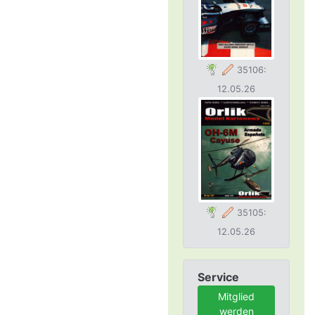
35106:
12.05.26
35105:
12.05.26
Service
Mitglied
werden