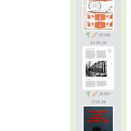
35108:
24.05.26
35107:
17.05.26