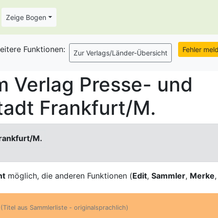
Zeige Bogen
eitere Funktionen:
 Verlag Presse- und
tadt Frankfurt/M.
rankfurt/M.
ht
möglich, die anderen Funktionen (
Edit
,
Sammler
,
Merke
(Titel aus Sammlerliste - originalsprachlich)