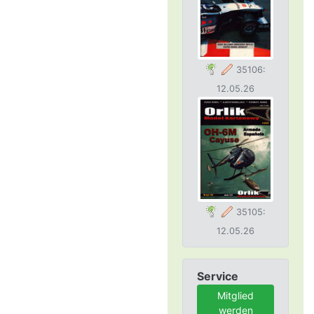
35106:
12.05.26
35105:
12.05.26
Service
Mitglied
werden