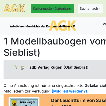
Kartonmodell-Datenbank
Suche nach
w
1 Modellbaubogen vom
Sieblist)
sdb Verlag Rügen (Olaf Sieblist)
Ohne Anmeldung ist nur eine eingeschränkte
Detailansic
Mitgliedern zur Verfügung
(Mitglied werden?)
.
Der Leuchtturm von Sass