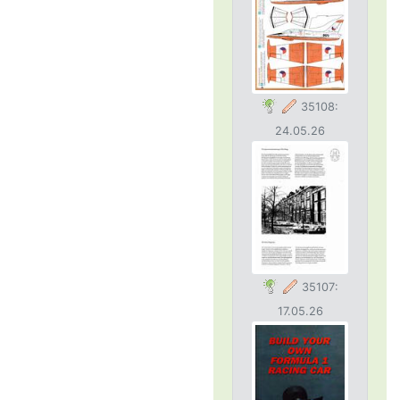
35108:
24.05.26
35107:
17.05.26