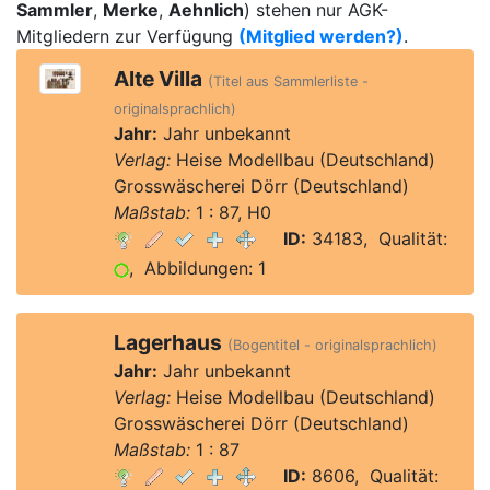
Sammler
,
Merke
,
Aehnlich
) stehen nur AGK-
Mitgliedern zur Verfügung
(Mitglied werden?)
.
Alte Villa
(Titel aus Sammlerliste -
originalsprachlich)
Jahr:
Jahr unbekannt
Verlag:
Heise Modellbau (Deutschland)
Grosswäscherei Dörr (Deutschland)
Maßstab:
1 : 87, H0
ID:
34183, Qualität:
, Abbildungen: 1
Lagerhaus
(Bogentitel - originalsprachlich)
Jahr:
Jahr unbekannt
Verlag:
Heise Modellbau (Deutschland)
Grosswäscherei Dörr (Deutschland)
Maßstab:
1 : 87
ID:
8606, Qualität: