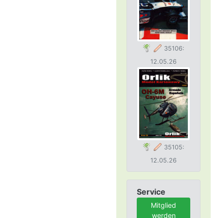
35106:
12.05.26
35105:
12.05.26
Service
Mitglied
werden