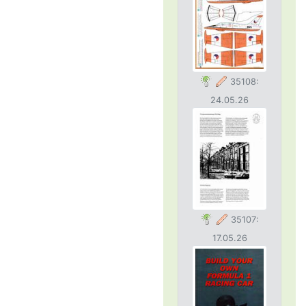
35108:
24.05.26
35107:
17.05.26