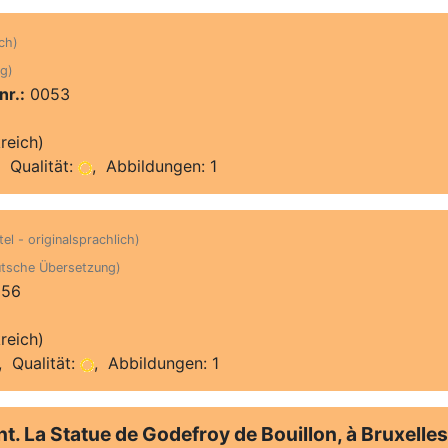
ich)
g)
nr.:
0053
reich)
 Qualität:
, Abbildungen: 1
tel - originalsprachlich)
utsche Übersetzung)
56
reich)
 Qualität:
, Abbildungen: 1
. La Statue de Godefroy de Bouillon, à Bruxelles