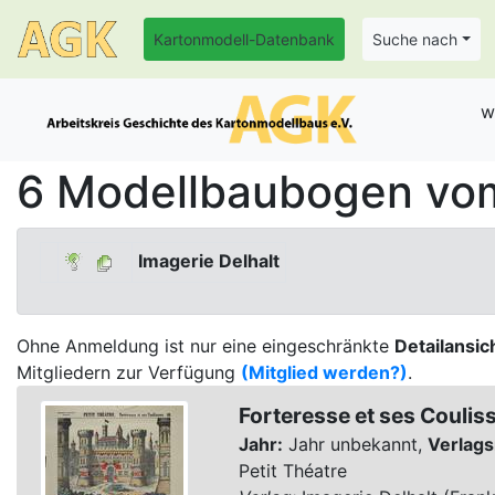
Kartonmodell-Datenbank
Suche nach
w
6 Modellbaubogen vom
Imagerie Delhalt
Ohne Anmeldung ist nur eine eingeschränkte
Detailansic
Mitgliedern zur Verfügung
(Mitglied werden?)
.
Forteresse et ses Coulis
Jahr:
Jahr unbekannt,
Verlags
Petit Théatre