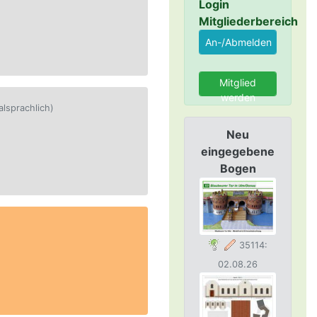
Login
Mitgliederbereich
Mitglied
werden
alsprachlich)
Neu
eingegebene
Bogen
35114:
02.08.26