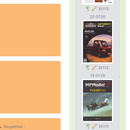
35113:
25.07.26
35112:
19.07.26
.
35111:
(Bogentitel -