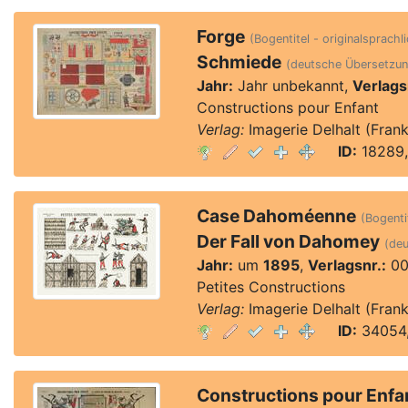
Forge
(Bogentitel - originalsprachl
Schmiede
(deutsche Übersetzun
Jahr:
Jahr unbekannt,
Verlags
Constructions pour Enfant
Verlag:
Imagerie Delhalt (Frank
ID:
18289,
Case Dahoméenne
(Bogenti
Der Fall von Dahomey
(de
Jahr:
um
1895
,
Verlagsnr.:
00
Petites Constructions
Verlag:
Imagerie Delhalt (Frank
ID:
34054,
Constructions pour Enfant