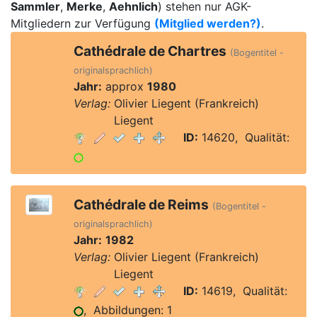
Sammler
,
Merke
,
Aehnlich
) stehen nur AGK-
Mitgliedern zur Verfügung
(Mitglied werden?)
.
Cathédrale de Chartres
(Bogentitel -
originalsprachlich)
Jahr:
approx
1980
Verlag:
Olivier Liegent (Frankreich)
Verlag:
Liegent
ID:
14620, Qualität:
Cathédrale de Reims
(Bogentitel -
originalsprachlich)
Jahr:
1982
Verlag:
Olivier Liegent (Frankreich)
Verlag:
Liegent
ID:
14619, Qualität:
, Abbildungen: 1