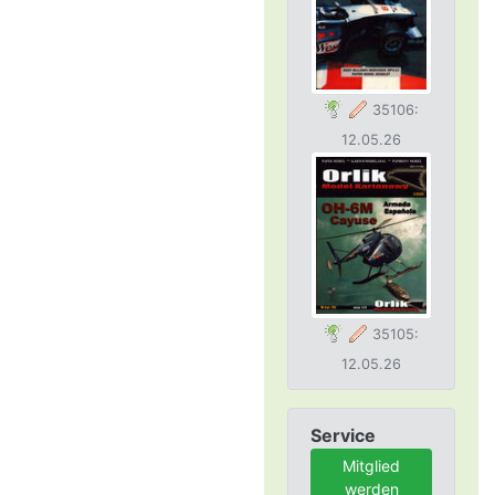
35106:
12.05.26
35105:
12.05.26
Service
Mitglied
werden