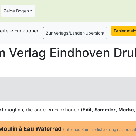
Zeige Bogen
eitere Funktionen:
 Verlag Eindhoven Dru
ht
möglich, die anderen Funktionen (
Edit
,
Sammler
,
Merke
Moulin à Eau Waterrad
(Titel aus Sammlerliste - originalsprachl