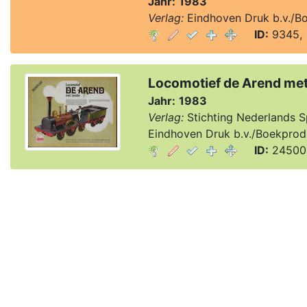
Jahr:
1983
Verlag:
Eindhoven Druk b.v./Bo
ID:
9345, 
Locomotief de Arend met
Jahr:
1983
Verlag:
Stichting Nederlands 
Eindhoven Druk b.v./Boekprodu
ID:
24500,