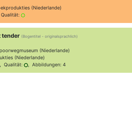
ekprodukties (Niederlande)
Qualität:
 tender
(Bogentitel - originalsprachlich)
Spoorwegmuseum (Niederlande)
kties (Niederlande)
 Qualität:
, Abbildungen: 4