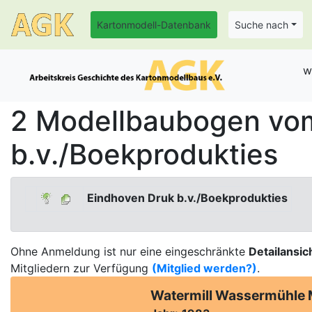
Kartonmodell-Datenbank
Suche nach
w
2 Modellbaubogen vom
b.v./Boekprodukties
Eindhoven Druk b.v./Boekprodukties
Ohne Anmeldung ist nur eine eingeschränkte
Detailansic
Mitgliedern zur Verfügung
(Mitglied werden?)
.
Watermill Wassermühle 