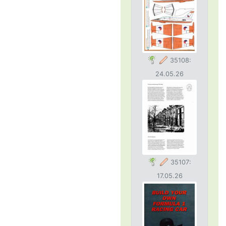
35108:
24.05.26
35107:
17.05.26