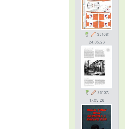
35108:
24.05.26
35107:
17.05.26