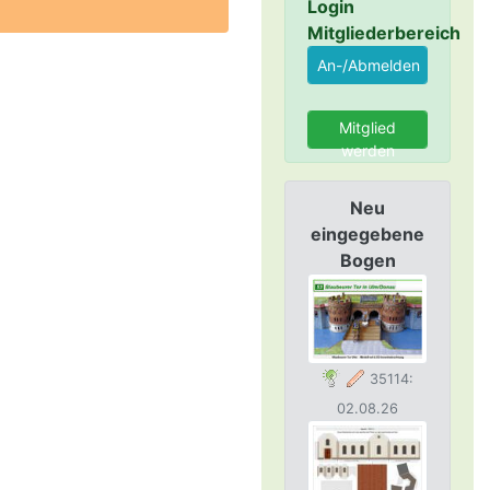
Login
Mitgliederbereich
Mitglied
werden
Neu
eingegebene
Bogen
35114:
02.08.26