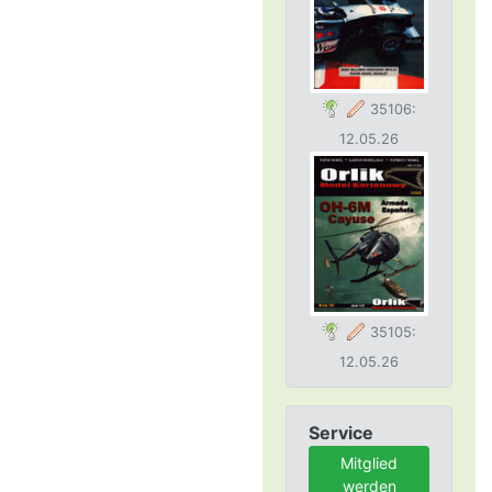
35106:
12.05.26
35105:
12.05.26
Service
Mitglied
werden