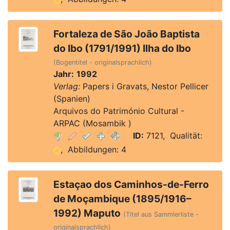
Fortaleza de São João Baptista
do Ibo (1791/1991) Ilha do Ibo
(Bogentitel - originalsprachlich)
Jahr:
1992
Verlag:
Papers i Gravats, Nestor Pellicer
(Spanien)
Arquivos do Património Cultural -
ARPAC (Mosambik )
ID:
7121, Qualität:
, Abbildungen: 4
Estaçao dos Caminhos-de-Ferro
de Moçambique (1895/1916–
1992) Maputo
(Titel aus Sammlerliste -
originalsprachlich)