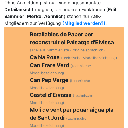
Ohne Anmeldung ist nur eine eingeschränkte
Detailansicht
möglich, die anderen Funktionen (
Edit
,
Sammler
,
Merke
,
Aehnlich
) stehen nur AGK-
Mitgliedern zur Verfügung
(Mitglied werden?)
.
Retallables de Paper per
reconstruir el Paisatge d'Eivissa
(Titel aus Sammlerliste - originalsprachlich)
Ca Na Rosa
(technische Modellbezeichnung)
Can Frare Verd
(technische
Modellbezeichnung)
Can Pep Vergé
(technische
Modellbezeichnung)
Castel d‘Eivissa
(technische
Modellbezeichnung)
Moli de vent per pouar aigua pla
de Sant Jordi
(technische
Modellbezeichnung)