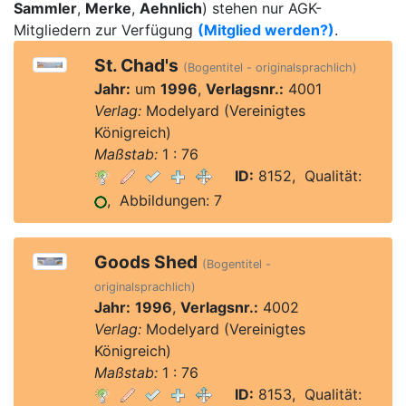
Sammler
,
Merke
,
Aehnlich
) stehen nur AGK-
Mitgliedern zur Verfügung
(Mitglied werden?)
.
St. Chad's
(Bogentitel - originalsprachlich)
Jahr:
um
1996
,
Verlagsnr.:
4001
Verlag:
Modelyard (Vereinigtes
Königreich)
Maßstab:
1 : 76
ID:
8152, Qualität:
, Abbildungen: 7
Goods Shed
(Bogentitel -
originalsprachlich)
Jahr:
1996
,
Verlagsnr.:
4002
Verlag:
Modelyard (Vereinigtes
Königreich)
Maßstab:
1 : 76
ID:
8153, Qualität: