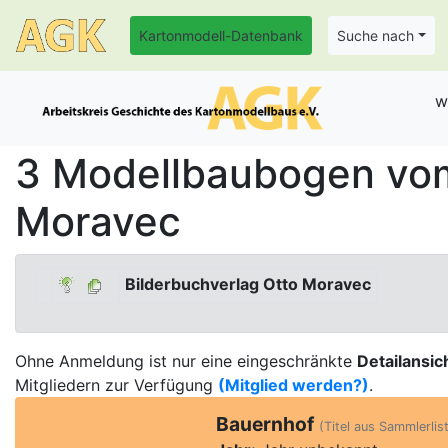
Kartonmodell-Datenbank
Suche nach
w
3 Modellbaubogen vom
Moravec
Bilderbuchverlag Otto Moravec
Ohne Anmeldung ist nur eine eingeschränkte
Detailansic
Mitgliedern zur Verfügung
(Mitglied werden?)
.
Bauernhof
(Titel aus Sammlerlist