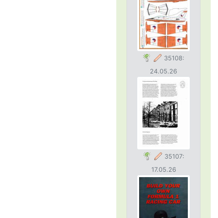
35108:
24.05.26
35107:
17.05.26