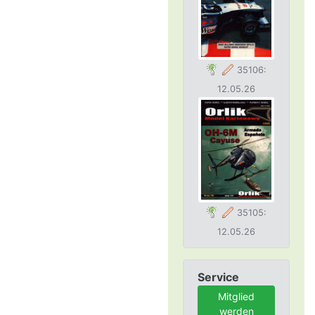
35106:
12.05.26
35105:
12.05.26
Service
Mitglied
werden