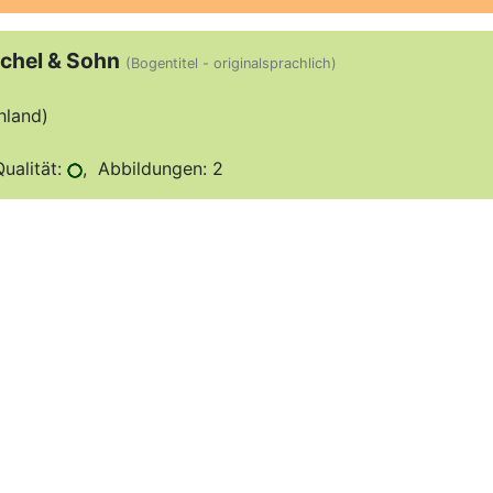
schel & Sohn
(Bogentitel - originalsprachlich)
hland)
ualität:
, Abbildungen: 2