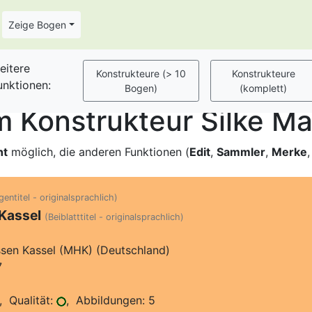
Zeige Bogen
eitere
unktionen:
 Konstrukteur Silke M
ht
möglich, die anderen Funktionen (
Edit
,
Sammler
,
Merke
entitel - originalsprachlich)
Kassel
(Beiblatttitel - originalsprachlich)
en Kassel (MHK) (Deutschland)
7
 Qualität:
, Abbildungen: 5