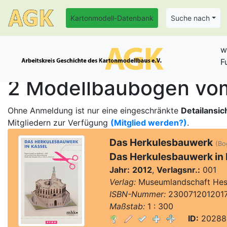
Kartonmodell-Datenbank
Suche nach
w
F
2 Modellbaubogen vom
Ohne Anmeldung ist nur eine eingeschränkte
Detailansic
Mitgliedern zur Verfügung
(Mitglied werden?)
.
Das Herkulesbauwerk
(Bog
Das Herkulesbauwerk in 
Jahr:
2012
,
Verlagsnr.:
001
Verlag:
Museumlandschaft Hess
ISBN-Nummer:
230071201201
Maßstab:
1 : 300
ID:
20288,