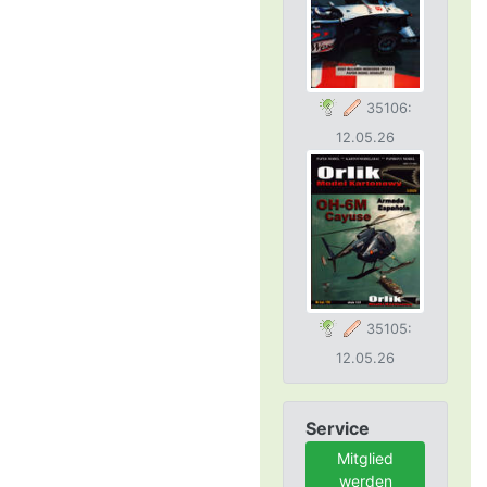
35106:
12.05.26
35105:
12.05.26
Service
Mitglied
werden