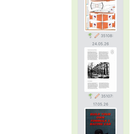
35108:
24.05.26
35107:
17.05.26