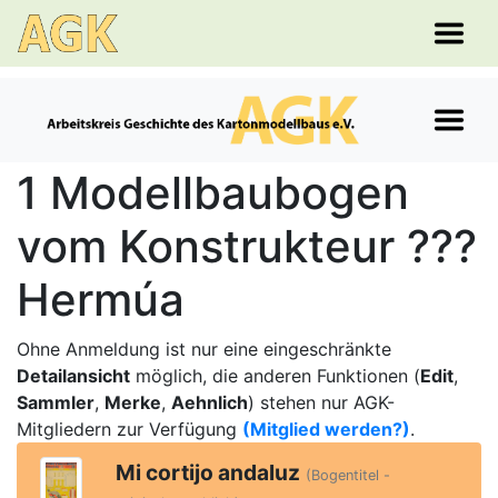
1 Modellbaubogen
vom Konstrukteur ???
Hermúa
Ohne Anmeldung ist nur eine eingeschränkte
Detailansicht
möglich, die anderen Funktionen (
Edit
,
Sammler
,
Merke
,
Aehnlich
) stehen nur AGK-
Mitgliedern zur Verfügung
(Mitglied werden?)
.
Mi cortijo andaluz
(Bogentitel -