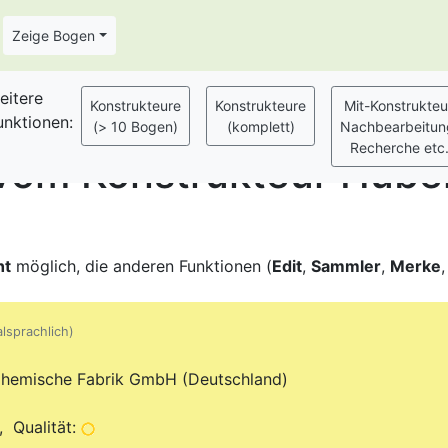
Zeige Bogen
eitere
unktionen:
om Konstrukteur Hube
ht
möglich, die anderen Funktionen (
Edit
,
Sammler
,
Merke
alsprachlich)
hemische Fabrik GmbH (Deutschland)
 Qualität: