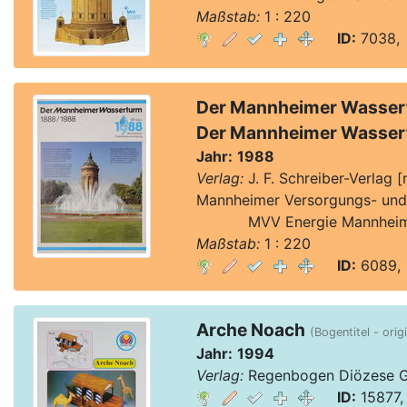
Maßstab:
1 : 220
ID:
7038, 
Der Mannheimer Wasser
Der Mannheimer Wasser
Jahr:
1988
Verlag:
J. F. Schreiber-Verlag 
Mannheimer Versorgungs- und
Verlag:
MVV Energie Mannheim
Maßstab:
1 : 220
ID:
6089, 
Arche Noach
(Bogentitel - orig
Jahr:
1994
Verlag:
Regenbogen Diözese Gu
ID:
15877,