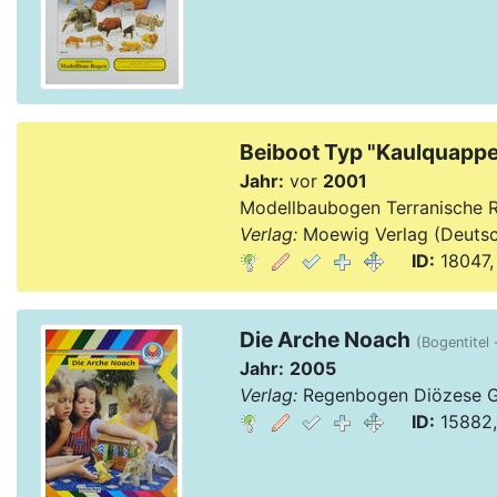
Beiboot Typ "Kaulquappe
Jahr:
vor
2001
Modellbaubogen Terranische 
Verlag:
Moewig Verlag (Deutsc
ID:
18047,
Die Arche Noach
(Bogentitel 
Jahr:
2005
Verlag:
Regenbogen Diözese Gu
ID:
15882,