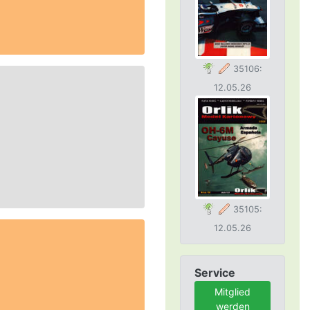
35106:
12.05.26
35105:
12.05.26
Service
Mitglied
werden