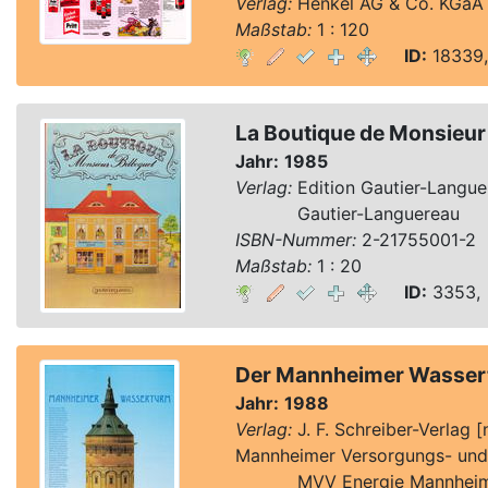
Verlag:
Henkel AG & Co. KGaA 
Maßstab:
1 : 120
ID:
18339,
La Boutique de Monsieur
Jahr:
1985
Verlag:
Edition Gautier-Langue
Verlag:
Gautier-Languereau
ISBN-Nummer:
2-21755001-2
Maßstab:
1 : 20
ID:
3353, 
Der Mannheimer Wasse
Jahr:
1988
Verlag:
J. F. Schreiber-Verlag 
Mannheimer Versorgungs- und
Verlag:
MVV Energie Mannheim