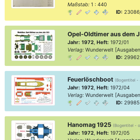
Maßstab:
1 : 440
ID:
23086,
Opel-Oldtimer aus dem J
Jahr:
1972
,
Heft:
1972/01
Verlag:
Wunderwelt [Ausgaben 1
ID:
29962,
Feuerlöschboot
(Bogentitel -
Jahr:
1972
,
Heft:
1972/04
Verlag:
Wunderwelt [Ausgaben 1
ID:
29985,
Hanomag 1925
(Bogentitel - o
Jahr:
1972
,
Heft:
1972/05