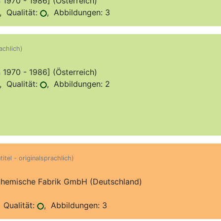
970 - 1986] (Österreich)
 Qualität:
, Abbildungen: 3
achlich)
970 - 1986] (Österreich)
 Qualität:
, Abbildungen: 2
itel - originalsprachlich)
hemische Fabrik GmbH (Deutschland)
 Qualität:
, Abbildungen: 3