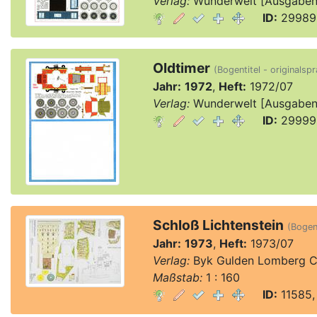
Verlag:
Wunderwelt [Ausgaben 1
ID:
29989,
Oldtimer
(Bogentitel - originalspr
Jahr:
1972
,
Heft:
1972/07
Verlag:
Wunderwelt [Ausgaben 1
ID:
29999,
Schloß Lichtenstein
(Bogent
Jahr:
1973
,
Heft:
1973/07
Verlag:
Byk Gulden Lomberg C
Maßstab:
1 : 160
ID:
11585,