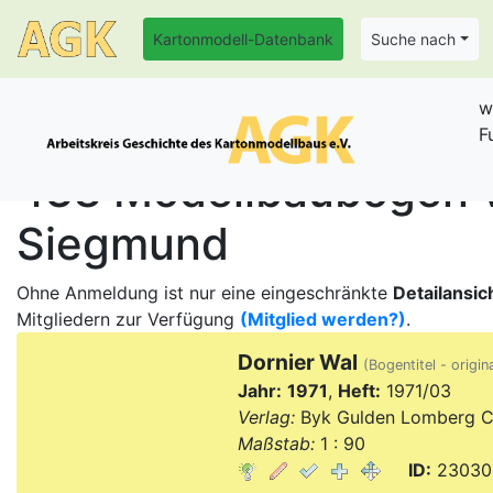
Kartonmodell-Datenbank
Suche nach
w
F
438 Modellbaubogen v
Siegmund
Ohne Anmeldung ist nur eine eingeschränkte
Detailansic
Mitgliedern zur Verfügung
(Mitglied werden?)
.
Dornier Wal
(Bogentitel - origin
Jahr:
1971
,
Heft:
1971/03
Verlag:
Byk Gulden Lomberg C
Maßstab:
1 : 90
ID:
23030,