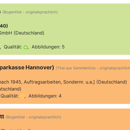
s
(Bogentitel - originalsprachlich)
/40)
GmbH (Deutschland)
 Qualität:
, Abbildungen: 5
sparkasse Hannover)
(Titel aus Sammlerliste - originalsprachlic
[nach 1945, Auftragsarbeiten, Sondernr. u.a.] (Deutschland)
tschland)
Qualität:
, Abbildungen: 4
tt
(Bogentitel - originalsprachlich)