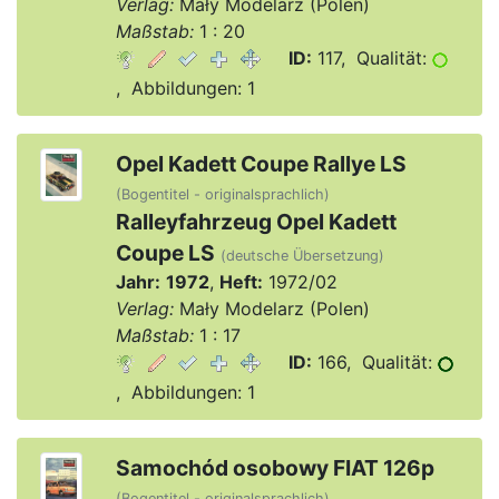
Verlag:
Mały Modelarz (Polen)
Maßstab:
1 : 20
ID:
117, Qualität:
, Abbildungen: 1
Opel Kadett Coupe Rallye LS
(Bogentitel - originalsprachlich)
Ralleyfahrzeug Opel Kadett
Coupe LS
(deutsche Übersetzung)
Jahr:
1972
,
Heft:
1972/02
Verlag:
Mały Modelarz (Polen)
Maßstab:
1 : 17
ID:
166, Qualität:
, Abbildungen: 1
Samochód osobowy FIAT 126p
(Bogentitel - originalsprachlich)