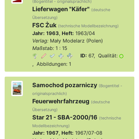
(Bogentitel - originalsprachlich)
Lieferwagen "Käfer"
(deutsche
Übersetzung)
FSC Żuk
(technische Modellbezeichnung)
Jahr:
1963
,
Heft:
1963/04
Verlag:
Mały Modelarz (Polen)
Maßstab:
1 : 15
ID:
67, Qualität:
, Abbildungen: 1
Samochod pozarniczy
(Bogentitel -
originalsprachlich)
Feuerwehrfahrzeug
(deutsche
Übersetzung)
Star 21 - SBA-2000/16
(technische
Modellbezeichnung)
Jahr:
1967
,
Heft:
1967/07-08