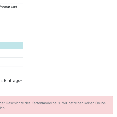
nformat und
, Eintrags-
er Geschichte des Kartonmodellbaus. Wir betreiben keinen Online-
ich..