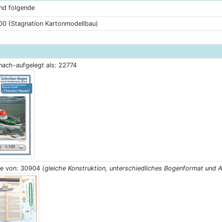
nd folgende
00 (Stagnation Kartonmodellbau)
 nach-aufgelegt als: 22774
ge von: 30904
(gleiche Konstruktion, unterschiedliches Bogenformat und