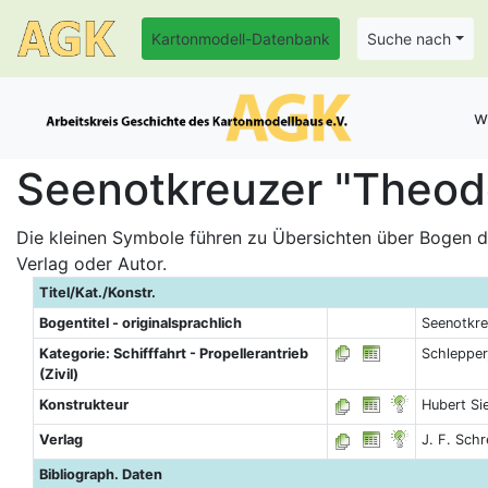
Kartonmodell-Datenbank
Suche nach
w
Seenotkreuzer "Theodo
Die kleinen Symbole führen zu Übersichten über Bogen de
Verlag oder Autor.
Titel/Kat./Konstr.
Bogentitel - originalsprachlich
Seenotkre
Kategorie: Schifffahrt - Propellerantrieb
Schlepper
(Zivil)
Konstrukteur
Hubert S
Verlag
J. F. Schr
Bibliograph. Daten