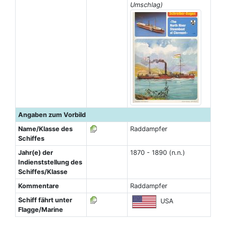
Umschlag)
Angaben zum Vorbild
Name/Klasse des
Raddampfer
Schiffes
Jahr(e) der
1870 - 1890 (n.n.)
Indienststellung des
Schiffes/Klasse
Kommentare
Raddampfer
Schiff fährt unter
USA
Flagge/Marine