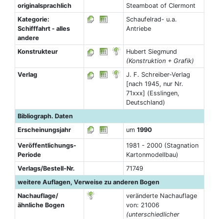
originalsprachlich
Steamboat of Clermont
Kategorie:
Schaufelrad- u.a.
Schifffahrt - alles
Antriebe
andere
Konstrukteur
Hubert Siegmund
(Konstruktion + Grafik)
Verlag
J. F. Schreiber-Verlag
[nach 1945, nur Nr.
71xxx] (Esslingen,
Deutschland)
Bibliograph. Daten
Erscheinungsjahr
um
1990
Veröffentlichungs-
1981 - 2000 (Stagnation
Periode
Kartonmodellbau)
Verlags/Bestell-Nr.
71749
weitere Auflagen, Verweise zu anderen Bogen
Nachauflage/
veränderte Nachauflage
ähnliche Bogen
von: 21006
(unterschiedlicher