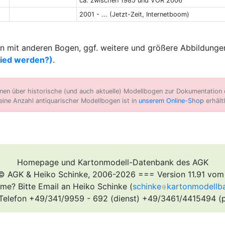
ca. zwischen 1985 und VOR 2006
2001 - ... (Jetzt-Zeit, Internetboom)
 mit anderen Bogen, ggf. weitere und größere Abbildungen
lied werden?)
.
n über historische (und auch aktuelle) Modellbogen zur Dokumentation d
eine Anzahl antiquarischer Modellbogen ist in
unserem Online-Shop
erhältl
Homepage und Kartonmodell-Datenbank des AGK
© AGK & Heiko Schinke, 2006-2026 === Version 11.91 vom
me? Bitte Email an Heiko Schinke (
schinke
kartonmodellb
Telefon +49/341/9959 - 692 (dienst) +49/3461/4415494 (p