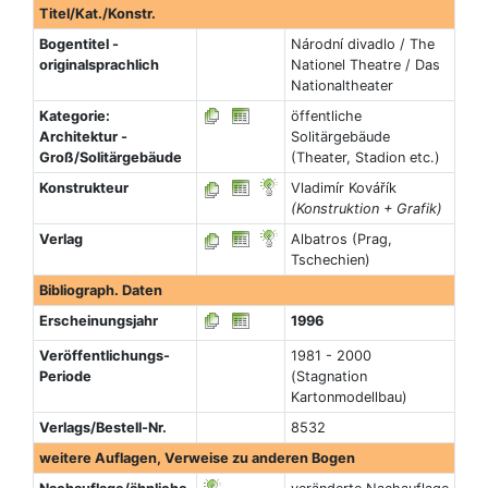
Titel/Kat./Konstr.
Bogentitel -
Národní divadlo / The
originalsprachlich
Nationel Theatre / Das
Nationaltheater
Kategorie:
öffentliche
Architektur -
Solitärgebäude
Groß/Solitärgebäude
(Theater, Stadion etc.)
Konstrukteur
Vladimír Kovářík
(Konstruktion + Grafik)
Verlag
Albatros (Prag,
Tschechien)
Bibliograph. Daten
Erscheinungsjahr
1996
Veröffentlichungs-
1981 - 2000
Periode
(Stagnation
Kartonmodellbau)
Verlags/Bestell-Nr.
8532
weitere Auflagen, Verweise zu anderen Bogen