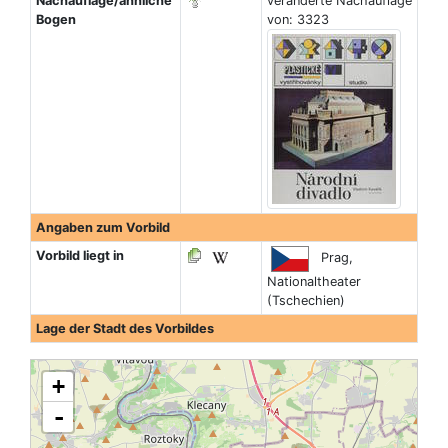
Nachauflage/ähnliche
veränderte Nachauflage
Bogen
von: 3323
Angaben zum Vorbild
Vorbild liegt in
Prag,
Nationaltheater
(Tschechien)
Lage der Stadt des Vorbildes
+
-