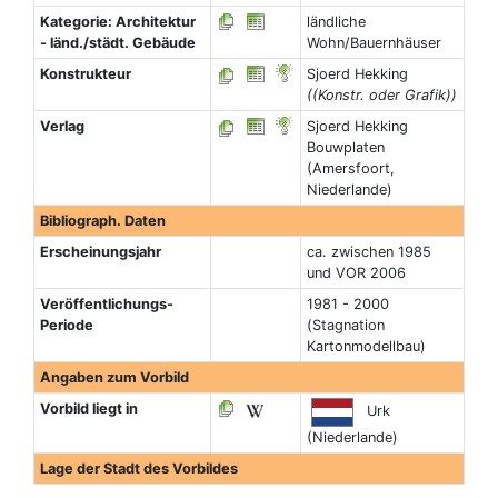
Kategorie: Architektur
ländliche
- länd./städt. Gebäude
Wohn/Bauernhäuser
Konstrukteur
Sjoerd Hekking
((Konstr. oder Grafik))
Verlag
Sjoerd Hekking
Bouwplaten
(Amersfoort,
Niederlande)
Bibliograph. Daten
Erscheinungsjahr
ca. zwischen 1985
und VOR 2006
Veröffentlichungs-
1981 - 2000
Periode
(Stagnation
Kartonmodellbau)
Angaben zum Vorbild
Vorbild liegt in
Urk
(Niederlande)
Lage der Stadt des Vorbildes