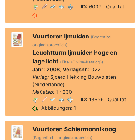
ID:
6009, Qualität:
Vuurtoren Ijmuiden
(Bogentitel -
originalsprachlich)
Leuchtturm Ijmuiden hoge en
lage licht
(Titel (Online-Katalog))
Jahr:
2008
,
Verlagsnr.:
022
Verlag:
Sjoerd Hekking Bouwplaten
(Niederlande)
Maßstab:
1 : 330
ID:
13956, Qualität:
, Abbildungen: 1
Vuurtoren Schiermonnikoog
(Bogentitel - originalsprachlich)