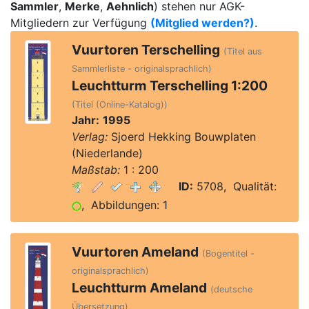
Sammler
,
Merke
,
Aehnlich
) stehen nur AGK-
Mitgliedern zur Verfügung
(Mitglied werden?)
.
Vuurtoren Terschelling
(Titel aus
Sammlerliste - originalsprachlich)
Leuchtturm Terschelling 1:200
(Titel (Online-Katalog))
Jahr:
1995
Verlag:
Sjoerd Hekking Bouwplaten
(Niederlande)
Maßstab:
1 : 200
ID:
5708, Qualität:
, Abbildungen: 1
Vuurtoren Ameland
(Bogentitel -
originalsprachlich)
Leuchtturm Ameland
(deutsche
Übersetzung)