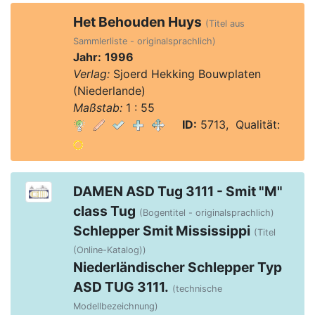
Het Behouden Huys
(Titel aus
Sammlerliste - originalsprachlich)
Jahr:
1996
Verlag:
Sjoerd Hekking Bouwplaten
(Niederlande)
Maßstab:
1 : 55
ID:
5713, Qualität:
DAMEN ASD Tug 3111 - Smit "M"
class Tug
(Bogentitel - originalsprachlich)
Schlepper Smit Mississippi
(Titel
(Online-Katalog))
Niederländischer Schlepper Typ
ASD TUG 3111.
(technische
Modellbezeichnung)