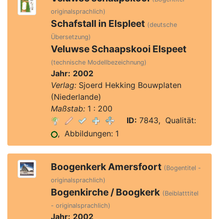
originalsprachlich)
Schafstall in Elspleet
(deutsche
Übersetzung)
Veluwse Schaapskooi Elspeet
(technische Modellbezeichnung)
Jahr:
2002
Verlag:
Sjoerd Hekking Bouwplaten
(Niederlande)
Maßstab:
1 : 200
ID:
7843, Qualität:
, Abbildungen: 1
Boogenkerk Amersfoort
(Bogentitel -
originalsprachlich)
Bogenkirche / Boogkerk
(Beiblatttitel
- originalsprachlich)
Jahr:
2002