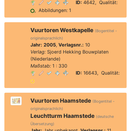
ID:
4642, Qualität:
, Abbildungen: 1
Vuurtoren Westkapelle
(Bogentitel -
originalsprachlich)
Jahr:
2005
,
Verlagsnr.:
10
Verlag:
Sjoerd Hekking Bouwplaten
(Niederlande)
Maßstab:
1 : 330
ID:
16643, Qualität:
Vuurtoren Haamstede
(Bogentitel -
originalsprachlich)
Leuchtturm Haamstede
(deutsche
Übersetzung)
Jahr:
Jahr unbekannt,
Verlagsnr.:
11