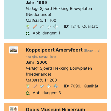
Jahr:
1999
Verlag:
Sjoerd Hekking Bouwplaten
(Niederlande)
Maßstab:
1 : 100
ID:
1214, Qualität:
, Abbildungen: 1
Koppelpoort Amersfoort
(Bogentitel
- originalsprachlich)
Jahr:
2000
Verlag:
Sjoerd Hekking Bouwplaten
(Niederlande)
Maßstab:
1 : 200
ID:
7099, Qualität:
, Abbildungen: 3
Goois Museum Hilversum