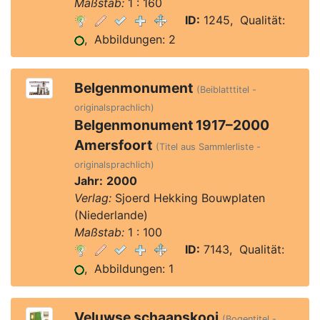
Maßstab:
1 : 160
ID:
1245, Qualität:
, Abbildungen: 2
Belgenmonument
(Beiblatttitel -
originalsprachlich)
Belgenmonument 1917–2000
Amersfoort
(Titel aus Sammlerliste -
originalsprachlich)
Jahr:
2000
Verlag:
Sjoerd Hekking Bouwplaten
(Niederlande)
Maßstab:
1 : 100
ID:
7143, Qualität:
, Abbildungen: 1
Veluwse schaapskooi
(Bogentitel -