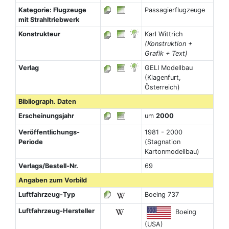
Kategorie: Flugzeuge
Passagierflugzeuge
mit Strahltriebwerk
Konstrukteur
Karl Wittrich
(Konstruktion +
Grafik + Text)
Verlag
GELI Modellbau
(Klagenfurt,
Österreich)
Bibliograph. Daten
Erscheinungsjahr
um
2000
Veröffentlichungs-
1981 - 2000
Periode
(Stagnation
Kartonmodellbau)
Verlags/Bestell-Nr.
69
Angaben zum Vorbild
Luftfahrzeug-Typ
Boeing 737
Luftfahrzeug-Hersteller
Boeing
(USA)