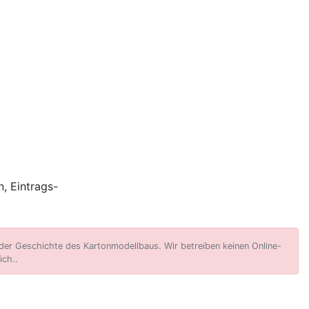
, Eintrags-
er Geschichte des Kartonmodellbaus. Wir betreiben keinen Online-
ich..