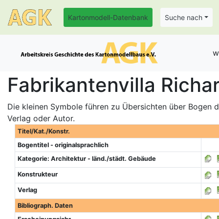
Kartonmodell-Datenbank
Suche nach
w
Fabrikantenvilla Richa
Die kleinen Symbole führen zu Übersichten über Bogen de
Verlag oder Autor.
Titel/Kat./Konstr.
Bogentitel - originalsprachlich
Kategorie: Architektur - länd./städt. Gebäude
Konstrukteur
Verlag
Bibliograph. Daten