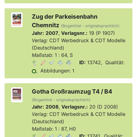
Zug der Parkeisenbahn
Chemnitz
(Bogentitel - originalsprachlich)
Jahr:
2007
,
Verlagsnr.:
19 (P 1907)
Verlag:
CDT Werbedruck & CDT Modelle
(Deutschland)
Maßstab:
1 : 64, S
ID:
13742, Qualität:
, Abbildungen: 1
Gotha Großraumzug T4 / B4
(Bogentitel - originalsprachlich)
Jahr:
2008
,
Verlagsnr.:
20 (D 2008)
Verlag:
CDT Werbedruck & CDT Modelle
(Deutschland)
Maßstab:
1 : 87, H0
ID:
13741, Qualität: