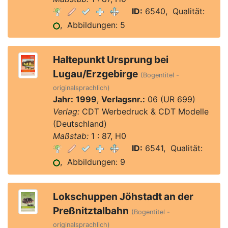
ID:
6540, Qualität:
, Abbildungen: 5
Haltepunkt Ursprung bei
Lugau/Erzgebirge
(Bogentitel -
originalsprachlich)
Jahr:
1999
,
Verlagsnr.:
06 (UR 699)
Verlag:
CDT Werbedruck & CDT Modelle
(Deutschland)
Maßstab:
1 : 87, H0
ID:
6541, Qualität:
, Abbildungen: 9
Lokschuppen Jöhstadt an der
Preßnitztalbahn
(Bogentitel -
originalsprachlich)