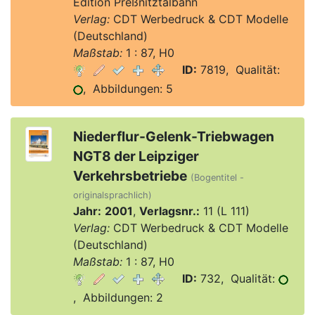
Edition Preßnitztalbahn
Verlag:
CDT Werbedruck & CDT Modelle
(Deutschland)
Maßstab:
1 : 87, H0
ID:
7819, Qualität:
, Abbildungen: 5
Niederflur-Gelenk-Triebwagen
NGT8 der Leipziger
Verkehrsbetriebe
(Bogentitel -
originalsprachlich)
Jahr:
2001
,
Verlagsnr.:
11 (L 111)
Verlag:
CDT Werbedruck & CDT Modelle
(Deutschland)
Maßstab:
1 : 87, H0
ID:
732, Qualität:
, Abbildungen: 2