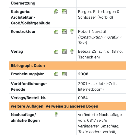
Übersetzung
Kategorie:
Burgen, Ritterburgen &
Architektur -
Schlösser (Vorbild)
Groß/Solitärgebäude
Konstrukteur
Robert Navrátil
(Konstruktion + Grafik +
Text)
Verlag
Betexa ZS, s. r. o. (Brno,
Tschechien)
Bibliograph. Daten
Erscheinungsjahr
2008
Veröffentlichungs-
2001 - ... (Jetzt-Zeit,
Periode
Internetboom)
Verlags/Bestell-Nr.
0064
weitere Auflagen, Verweise zu anderen Bogen
Nachauflage/
veränderte Nachauflage
ähnliche Bogen
von: 6817
(eicht
veränderter Umschlag,
Texte anders verteilt,