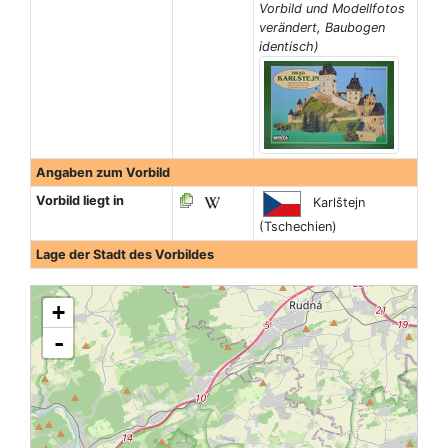
Vorbild und Modellfotos
verändert, Baubogen
identisch)
Angaben zum Vorbild
Vorbild liegt in
Karlštejn
(Tschechien)
Lage der Stadt des Vorbildes
+
-