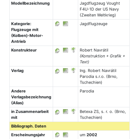
Modellbezeichnung
Jagdflugzeug Vought
F4U-1D der US Navy
(Zweiten Weltkrieg)
Kategorie:
Jagdflugzeuge
Flugzeuge mit
(Kolben)-Motor-
Antrieb
Konstrukteur
Robert Navrátil
(Konstruktion + Grafik +
Text)
Verlag
Ing. Robert Navrátil
Parodia s.r.o. (Brno,
Tschechien)
Andere
Parodia
Verlagsbezeichnung
(Alias)
in Zusammenarbeit
Betexa ZS, s. r. o. (Brno,
mit
Tschechien)
Bibliograph. Daten
Erscheinungsjahr
um
2002