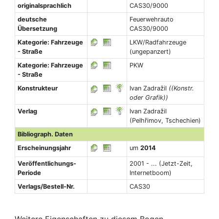
originalsprachlich
CAS30/9000
deutsche
Feuerwehrauto
Übersetzung
CAS30/9000
Kategorie: Fahrzeuge
LKW/Radfahrzeuge
- Straße
(ungepanzert)
Kategorie: Fahrzeuge
PKW
- Straße
Konstrukteur
Ivan Zadražil
((Konstr.
oder Grafik))
Verlag
Ivan Zadražil
(Pelhřimov, Tschechien)
Bibliograph. Daten
Erscheinungsjahr
um
2014
Veröffentlichungs-
2001 - ... (Jetzt-Zeit,
Periode
Internetboom)
Verlags/Bestell-Nr.
CAS30