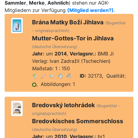
Sammler
,
Merke
,
Aehnlich
) stehen nur AGK-
Mitgliedern zur Verfügung
(Mitglied werden?)
.
Brána Matky Boží Jihlava
(Bogentitel
- originalsprachlich)
Mutter-Gottes-Tor in Jihlava
(deutsche Übersetzung)
Jahr:
um
2014
,
Verlagsnr.:
BMB Ji
Verlag:
Ivan Zadražil (Tschechien)
Maßstab:
1 : 150
ID:
32173, Qualität:
, Abbildungen: 1
Bredovský letohrádek
(Bogentitel -
originalsprachlich)
Bredovkisches Sommerschloss
(deutsche Übersetzung)
Jahr:
um
2010
,
Verlagsnr.:
br1