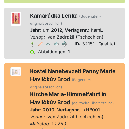
Kamarádka Lenka
(Bogentitel -
originalsprachlich)
Jahr:
um
2012
,
Verlagsnr.:
kamL
Verlag:
Ivan Zadražil (Tschechien)
ID:
32151, Qualität:
, Abbildungen: 1
Kostel Nanebevzetí Panny Marie
Havlíčkův Brod
(Bogentitel -
originalsprachlich)
Kirche Maria-Himmelfahrt in
Havlíčkův Brod
(deutsche Übersetzung)
Jahr:
2010
,
Verlagsnr.:
kHB001
Verlag:
Ivan Zadražil (Tschechien)
Maßstab:
1 : 250