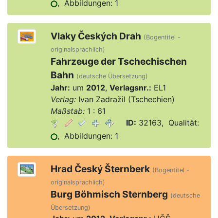
, Abbildungen: 1
Vlaky Českých Drah
(Bogentitel -
originalsprachlich)
Fahrzeuge der Tschechischen
Bahn
(deutsche Übersetzung)
Jahr:
um
2012
,
Verlagsnr.:
EL1
Verlag:
Ivan Zadražil (Tschechien)
Maßstab:
1 : 61
ID:
32163, Qualität:
, Abbildungen: 1
Hrad Český Šternberk
(Bogentitel -
originalsprachlich)
Burg Böhmisch Sternberg
(deutsche
Übersetzung)