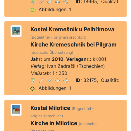
ID:
18665, Qualität:
, Abbildungen: 1
Kostel Kremešnik u Pelhřimova
(Bogentitel - originalsprachlich)
Kirche Kremeschnik bei Pilgram
(deutsche Übersetzung)
Jahr:
um
2010
,
Verlagsnr.:
kK001
Verlag:
Ivan Zadražil (Tschechien)
Maßstab:
1 : 250
ID:
32175, Qualität:
, Abbildungen: 1
Kostel Milotice
(Bogentitel -
originalsprachlich)
Kirche in Milotice
(deutsche