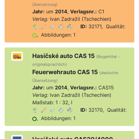
Übersetzung)
Jahr:
um
2014
,
Verlagsnr.:
C1
Verlag:
Ivan Zadražil (Tschechien)
ID:
32171, Qualität:
, Abbildungen: 1
Hasičské auto CAS 15
(Bogentitel -
originalsprachlich)
Feuerwehrauto CAS 15
(deutsche
Übersetzung)
Jahr:
um
2014
,
Verlagsnr.:
CAS15
Verlag:
Ivan Zadražil (Tschechien)
Maßstab:
1 : 32, I
ID:
32170, Qualität:
, Abbildungen: 1