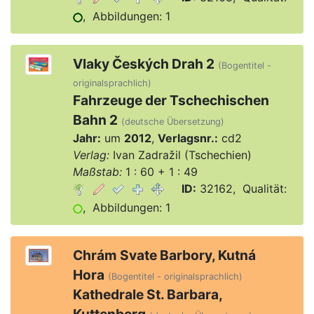
, Abbildungen: 1
Vlaky Českých Drah 2
(Bogentitel -
originalsprachlich)
Fahrzeuge der Tschechischen
Bahn 2
(deutsche Übersetzung)
Jahr:
um
2012
,
Verlagsnr.:
cd2
Verlag:
Ivan Zadražil (Tschechien)
Maßstab:
1 : 60 + 1 : 49
ID:
32162, Qualität:
, Abbildungen: 1
Chrám Svate Barbory, Kutná
Hora
(Bogentitel - originalsprachlich)
Kathedrale St. Barbara,