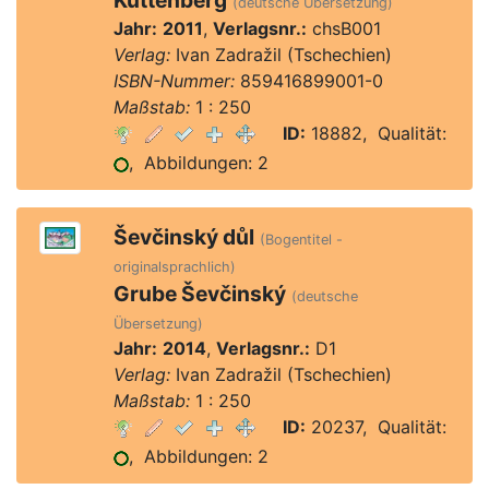
Kuttenberg
(deutsche Übersetzung)
Jahr:
2011
,
Verlagsnr.:
chsB001
Verlag:
Ivan Zadražil (Tschechien)
ISBN-Nummer:
859416899001-0
Maßstab:
1 : 250
ID:
18882, Qualität:
, Abbildungen: 2
Ševčinský důl
(Bogentitel -
originalsprachlich)
Grube Ševčinský
(deutsche
Übersetzung)
Jahr:
2014
,
Verlagsnr.:
D1
Verlag:
Ivan Zadražil (Tschechien)
Maßstab:
1 : 250
ID:
20237, Qualität:
, Abbildungen: 2