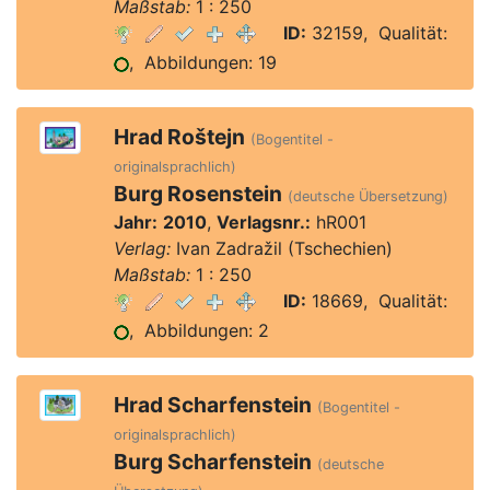
Maßstab:
1 : 250
ID:
32159, Qualität:
, Abbildungen: 19
Hrad Roštejn
(Bogentitel -
originalsprachlich)
Burg Rosenstein
(deutsche Übersetzung)
Jahr:
2010
,
Verlagsnr.:
hR001
Verlag:
Ivan Zadražil (Tschechien)
Maßstab:
1 : 250
ID:
18669, Qualität:
, Abbildungen: 2
Hrad Scharfenstein
(Bogentitel -
originalsprachlich)
Burg Scharfenstein
(deutsche