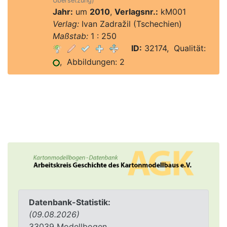
Übersetzung)
Jahr:
um
2010
,
Verlagsnr.:
kM001
Verlag:
Ivan Zadražil (Tschechien)
Maßstab:
1 : 250
ID:
32174, Qualität:
, Abbildungen: 2
Datenbank-Statistik:
(09.08.2026)
33039 Modellbogen