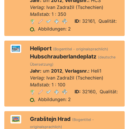
Jahr:
um
2012
,
Verlagsnr.:
HČŠ
Verlag:
Ivan Zadražil (Tschechien)
Maßstab:
1 : 350
ID:
32161, Qualität:
, Abbildungen: 2
Heliport
(Bogentitel - originalsprachlich)
Hubschrauberlandeplatz
(deutsche
Übersetzung)
Jahr:
um
2012
,
Verlagsnr.:
Heli1
Verlag:
Ivan Zadražil (Tschechien)
Maßstab:
1 : 100
ID:
32160, Qualität:
, Abbildungen: 2
Grabštejn Hrad
(Bogentitel -
originalsprachlich)