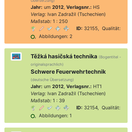
Übersetzung)
Jahr:
um
2012
,
Verlagsnr.:
HS
Verlag:
Ivan Zadražil (Tschechien)
Maßstab:
1 : 250
ID:
32155, Qualität:
, Abbildungen: 2
Těžká hasičská technika
(Bogentitel -
originalsprachlich)
Schwere Feuerwehrtechnik
(deutsche Übersetzung)
Jahr:
um
2012
,
Verlagsnr.:
HT1
Verlag:
Ivan Zadražil (Tschechien)
Maßstab:
1 : 39
ID:
32154, Qualität:
, Abbildungen: 1