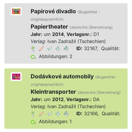
Papirové divadlo
(Bogentitel -
originalsprachlich)
Papiertheater
(deutsche Übersetzung)
Jahr:
um
2014
,
Verlagsnr.:
D1
Verlag:
Ivan Zadražil (Tschechien)
ID:
32167, Qualität:
, Abbildungen: 2
Dodávkové automobily
(Bogentitel -
originalsprachlich)
Kleintransporter
(deutsche Übersetzung)
Jahr:
um
2012
,
Verlagsnr.:
DA
Verlag:
Ivan Zadražil (Tschechien)
ID:
32166, Qualität:
, Abbildungen: 1