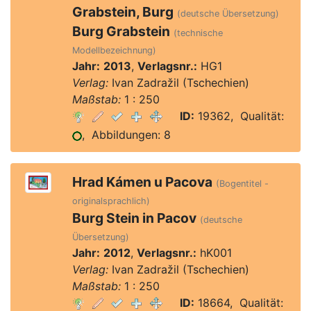
Grabstein, Burg
(deutsche Übersetzung)
Burg Grabstein
(technische
Modellbezeichnung)
Jahr:
2013
,
Verlagsnr.:
HG1
Verlag:
Ivan Zadražil (Tschechien)
Maßstab:
1 : 250
ID:
19362, Qualität:
, Abbildungen: 8
Hrad Kámen u Pacova
(Bogentitel -
originalsprachlich)
Burg Stein in Pacov
(deutsche
Übersetzung)
Jahr:
2012
,
Verlagsnr.:
hK001
Verlag:
Ivan Zadražil (Tschechien)
Maßstab:
1 : 250
ID:
18664, Qualität: