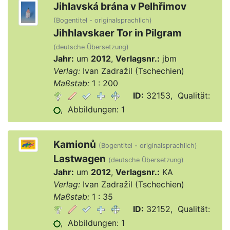
Jihlavská brána v Pelhřimov
(Bogentitel - originalsprachlich)
Jihhlavskaer Tor in Pilgram
(deutsche Übersetzung)
Jahr:
um
2012
,
Verlagsnr.:
jbm
Verlag:
Ivan Zadražil (Tschechien)
Maßstab:
1 : 200
ID:
32153, Qualität:
, Abbildungen: 1
Kamionů
(Bogentitel - originalsprachlich)
Lastwagen
(deutsche Übersetzung)
Jahr:
um
2012
,
Verlagsnr.:
KA
Verlag:
Ivan Zadražil (Tschechien)
Maßstab:
1 : 35
ID:
32152, Qualität:
, Abbildungen: 1