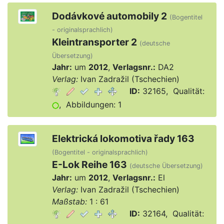
Dodávkové automobily 2
(Bogentitel
- originalsprachlich)
Kleintransporter 2
(deutsche
Übersetzung)
Jahr:
um
2012
,
Verlagsnr.:
DA2
Verlag:
Ivan Zadražil (Tschechien)
ID:
32165, Qualität:
, Abbildungen: 1
Elektrická lokomotiva řady 163
(Bogentitel - originalsprachlich)
E-Lok Reihe 163
(deutsche Übersetzung)
Jahr:
um
2012
,
Verlagsnr.:
El
Verlag:
Ivan Zadražil (Tschechien)
Maßstab:
1 : 61
ID:
32164, Qualität: