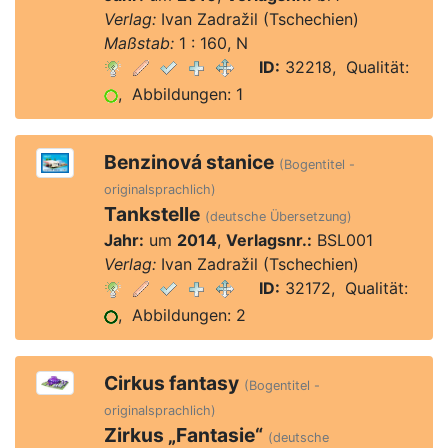
Verlag:
Ivan Zadražil (Tschechien)
Maßstab:
1 : 160, N
ID:
32218, Qualität:
, Abbildungen: 1
Benzinová stanice
(Bogentitel -
originalsprachlich)
Tankstelle
(deutsche Übersetzung)
Jahr:
um
2014
,
Verlagsnr.:
BSL001
Verlag:
Ivan Zadražil (Tschechien)
ID:
32172, Qualität:
, Abbildungen: 2
Cirkus fantasy
(Bogentitel -
originalsprachlich)
Zirkus „Fantasie“
(deutsche