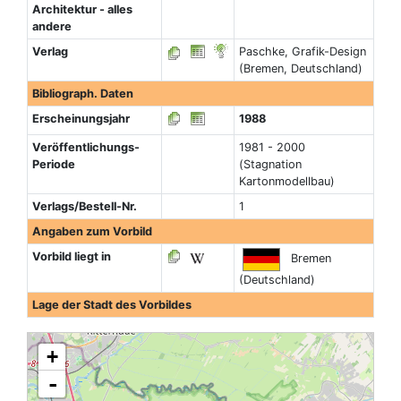
Architektur - alles
andere
Verlag
Paschke, Grafik-Design
(Bremen, Deutschland)
Bibliograph. Daten
Erscheinungsjahr
1988
Veröffentlichungs-
1981 - 2000
Periode
(Stagnation
Kartonmodellbau)
Verlags/Bestell-Nr.
1
Angaben zum Vorbild
Vorbild liegt in
Bremen
(Deutschland)
Lage der Stadt des Vorbildes
+
-