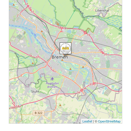
Leaflet
| ©
OpenStreetMap