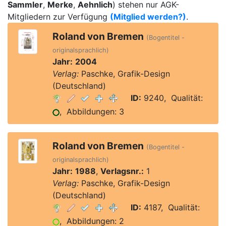
Sammler
,
Merke
,
Aehnlich
) stehen nur AGK-
Mitgliedern zur Verfügung
(Mitglied werden?)
.
Roland von Bremen
(Bogentitel -
originalsprachlich)
Jahr:
2004
Verlag:
Paschke, Grafik-Design
(Deutschland)
ID:
9240, Qualität:
, Abbildungen: 3
Roland von Bremen
(Bogentitel -
originalsprachlich)
Jahr:
1988
,
Verlagsnr.:
1
Verlag:
Paschke, Grafik-Design
(Deutschland)
ID:
4187, Qualität:
, Abbildungen: 2