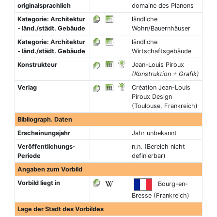
originalsprachlich
domaine des Planons
Kategorie: Architektur
ländliche
- länd./städt. Gebäude
Wohn/Bauernhäuser
Kategorie: Architektur
ländliche
- länd./städt. Gebäude
Wirtschaftsgebäude
Konstrukteur
Jean-Louis Piroux
(Konstruktion + Grafik)
Verlag
Création Jean-Louis
Piroux Design
(Toulouse, Frankreich)
Bibliograph. Daten
Erscheinungsjahr
Jahr unbekannt
Veröffentlichungs-
n.n. (Bereich nicht
Periode
definierbar)
Angaben zum Vorbild
Vorbild liegt in
Bourg-en-
Bresse (Frankreich)
Lage der Stadt des Vorbildes