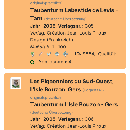
originalsprachlich)
Taubenturm Labastide de Levis -
Tarn
(deutsche Übersetzung)
Jahr:
2005
,
Verlagsnr.:
C05
Verlag:
Création Jean-Louis Piroux
Design (Frankreich)
Maßstab:
1 : 100
ID:
9864, Qualität:
, Abbildungen: 4
Les Pigeonniers du Sud-Ouest,
L'Isle Bouzon, Gers
(Bogentitel -
originalsprachlich)
Taubenturm L'Isle Bouzon - Gers
(deutsche Übersetzung)
Jahr:
2005
,
Verlagsnr.:
C06
Verlag:
Création Jean-Louis Piroux