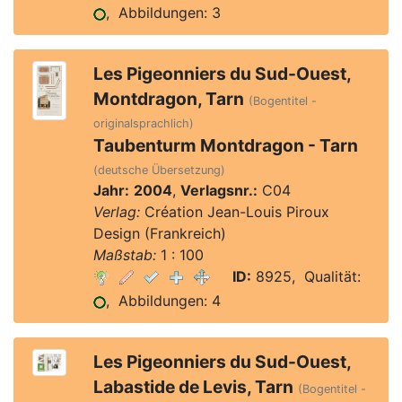
, Abbildungen: 3
Les Pigeonniers du Sud-Ouest,
Montdragon, Tarn
(Bogentitel -
originalsprachlich)
Taubenturm Montdragon - Tarn
(deutsche Übersetzung)
Jahr:
2004
,
Verlagsnr.:
C04
Verlag:
Création Jean-Louis Piroux
Design (Frankreich)
Maßstab:
1 : 100
ID:
8925, Qualität:
, Abbildungen: 4
Les Pigeonniers du Sud-Ouest,
Labastide de Levis, Tarn
(Bogentitel -