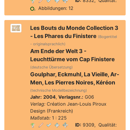
ID:
8332, Qualität:
, Abbildungen: 12
Les Bouts du Monde Collection 3
- Les Phares du Finistere
(Bogentitel
- originalsprachlich)
Am Ende der Welt 3 -
Leuchttürme vom Cap Finistere
(deutsche Übersetzung)
Goulphar, Eckmuhl, La Vieille, Ar-
Men, Les Pierres Noires, Kéréon
(technische Modellbezeichnung)
Jahr:
2004
,
Verlagsnr.:
G06
Verlag:
Création Jean-Louis Piroux
Design (Frankreich)
Maßstab:
1 : 225
ID:
9309, Qualität: