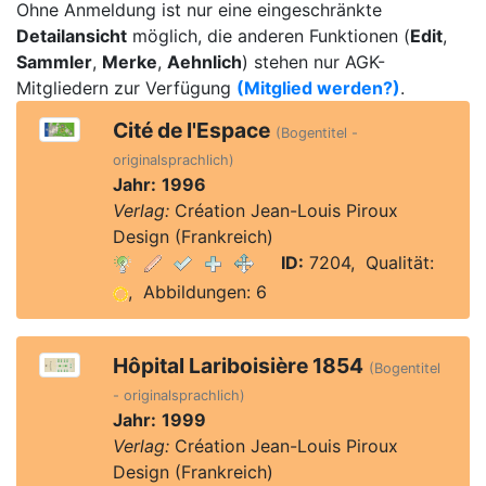
Ohne Anmeldung ist nur eine eingeschränkte
Detailansicht
möglich, die anderen Funktionen (
Edit
,
Sammler
,
Merke
,
Aehnlich
) stehen nur AGK-
Mitgliedern zur Verfügung
(Mitglied werden?)
.
Cité de l'Espace
(Bogentitel -
originalsprachlich)
Jahr:
1996
Verlag:
Création Jean-Louis Piroux
Design (Frankreich)
ID:
7204, Qualität:
, Abbildungen: 6
Hôpital Lariboisière 1854
(Bogentitel
- originalsprachlich)
Jahr:
1999
Verlag:
Création Jean-Louis Piroux
Design (Frankreich)