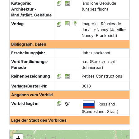
Kategorie:
ländliche Gebäude
Architektur -
(unspezifisch)
länd./städt. Gebäude
Verlag
Imageries Réunies de
Jarville-Nancy (Jarville-
Nancy, Frankreich)
Bibliograph. Daten
Erscheinungsjahr
Jahr unbekannt
Veröffentlichungs-
n.n. (Bereich nicht
Periode
definierbar)
Reihenbezeichnung
Petites Constructions
Verlags/Bestell-Nr.
0018
Angaben zum Vorbild
Vorbild liegt in
Russland
(Bundesland, Staat)
Lage der Stadt des Vorbildes
+