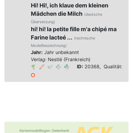
Hi! Hi!, ich klaue dem kleinen
Mädchen die Milch
(deutsche
Übersetzung)
hi! hi! la petite fille m'a chipé ma
Farine lacteé ...
(technische
Modellbezeichnung)
Jahr:
Jahr unbekannt
Verlag:
Nestlé (Frankreich)
ID:
20368, Qualität: