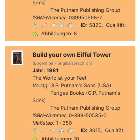
Sons)
Verlag:
The Putnam Publishing Group
ISBN-Nummer:
039950568-7
ID:
5820, Qualität:
, Abbildungen: 8
Build your own Eiffel Tower
(Bogentitel - originalsprachlich)
Jahr:
1981
The World at your Feet
Verlag:
G.P. Putnam's Sons (USA)
Verlag:
Perigee Books (G.P. Putnam's
Sons)
Verlag:
The Putnam Publishing Group
ISBN-Nummer:
0-399-50535-0
Maßstab:
1 : 350
ID:
3015, Qualität:
, Abbildungen: 10