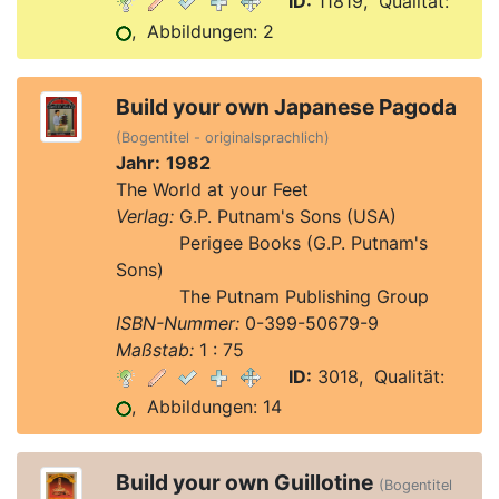
ID:
11819, Qualität:
, Abbildungen: 2
Build your own Japanese Pagoda
(Bogentitel - originalsprachlich)
Jahr:
1982
The World at your Feet
Verlag:
G.P. Putnam's Sons (USA)
Verlag:
Perigee Books (G.P. Putnam's
Sons)
Verlag:
The Putnam Publishing Group
ISBN-Nummer:
0-399-50679-9
Maßstab:
1 : 75
ID:
3018, Qualität:
, Abbildungen: 14
Build your own Guillotine
(Bogentitel