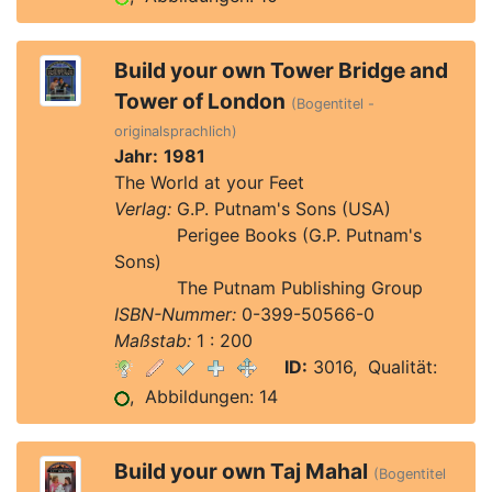
Build your own Tower Bridge and
Tower of London
(Bogentitel -
originalsprachlich)
Jahr:
1981
The World at your Feet
Verlag:
G.P. Putnam's Sons (USA)
Verlag:
Perigee Books (G.P. Putnam's
Sons)
Verlag:
The Putnam Publishing Group
ISBN-Nummer:
0-399-50566-0
Maßstab:
1 : 200
ID:
3016, Qualität:
, Abbildungen: 14
Build your own Taj Mahal
(Bogentitel