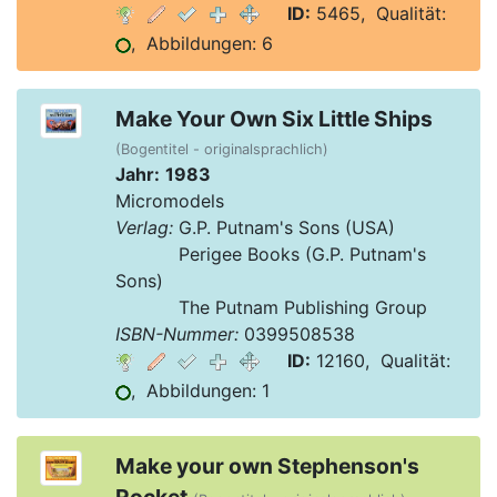
ID:
5465, Qualität:
, Abbildungen: 6
Make Your Own Six Little Ships
(Bogentitel - originalsprachlich)
Jahr:
1983
Micromodels
Verlag:
G.P. Putnam's Sons (USA)
Verlag:
Perigee Books (G.P. Putnam's
Sons)
Verlag:
The Putnam Publishing Group
ISBN-Nummer:
0399508538
ID:
12160, Qualität:
, Abbildungen: 1
Make your own Stephenson's