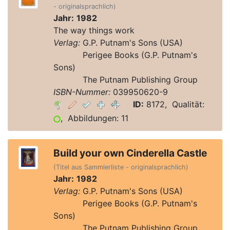
- originalsprachlich)
Jahr:
1982
The way things work
Verlag:
G.P. Putnam's Sons (USA)
Verlag:
Perigee Books (G.P. Putnam's
Sons)
Verlag:
The Putnam Publishing Group
ISBN-Nummer:
039950620-9
ID:
8172, Qualität:
, Abbildungen: 11
Build your own Cinderella Castle
(Titel aus Sammlerliste - originalsprachlich)
Jahr:
1982
Verlag:
G.P. Putnam's Sons (USA)
Verlag:
Perigee Books (G.P. Putnam's
Sons)
Verlag:
The Putnam Publishing Group