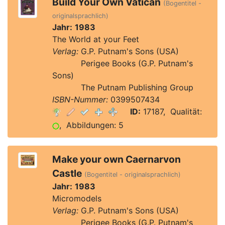
Build Your Own Vatican
(Bogentitel -
originalsprachlich)
Jahr:
1983
The World at your Feet
Verlag:
G.P. Putnam's Sons (USA)
Verlag:
Perigee Books (G.P. Putnam's
Sons)
Verlag:
The Putnam Publishing Group
ISBN-Nummer:
0399507434
ID:
17187, Qualität:
, Abbildungen: 5
Make your own Caernarvon
Castle
(Bogentitel - originalsprachlich)
Jahr:
1983
Micromodels
Verlag:
G.P. Putnam's Sons (USA)
Verlag:
Perigee Books (G.P. Putnam's