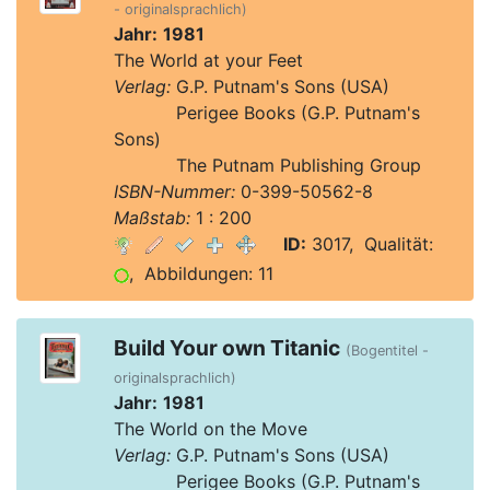
- originalsprachlich)
Jahr:
1981
The World at your Feet
Verlag:
G.P. Putnam's Sons (USA)
Verlag:
Perigee Books (G.P. Putnam's
Sons)
Verlag:
The Putnam Publishing Group
ISBN-Nummer:
0-399-50562-8
Maßstab:
1 : 200
ID:
3017, Qualität:
, Abbildungen: 11
Build Your own Titanic
(Bogentitel -
originalsprachlich)
Jahr:
1981
The World on the Move
Verlag:
G.P. Putnam's Sons (USA)
Verlag:
Perigee Books (G.P. Putnam's