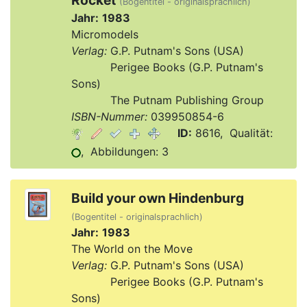
Rocket
(Bogentitel - originalsprachlich)
Jahr:
1983
Micromodels
Verlag:
G.P. Putnam's Sons (USA)
Verlag:
Perigee Books (G.P. Putnam's
Sons)
Verlag:
The Putnam Publishing Group
ISBN-Nummer:
039950854-6
ID:
8616, Qualität:
, Abbildungen: 3
Build your own Hindenburg
(Bogentitel - originalsprachlich)
Jahr:
1983
The World on the Move
Verlag:
G.P. Putnam's Sons (USA)
Verlag:
Perigee Books (G.P. Putnam's
Sons)