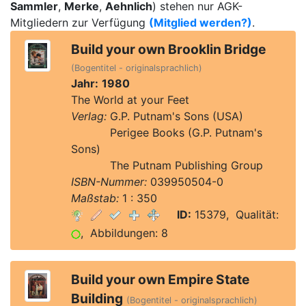
Sammler
,
Merke
,
Aehnlich
) stehen nur AGK-
Mitgliedern zur Verfügung
(Mitglied werden?)
.
Build your own Brooklin Bridge
(Bogentitel - originalsprachlich)
Jahr:
1980
The World at your Feet
Verlag:
G.P. Putnam's Sons (USA)
Verlag:
Perigee Books (G.P. Putnam's
Sons)
Verlag:
The Putnam Publishing Group
ISBN-Nummer:
039950504-0
Maßstab:
1 : 350
ID:
15379, Qualität:
, Abbildungen: 8
Build your own Empire State
Building
(Bogentitel - originalsprachlich)