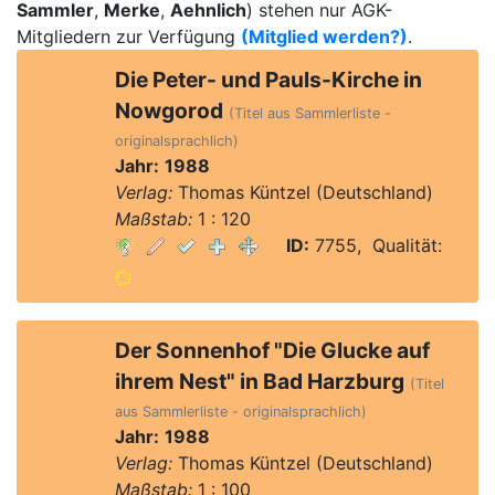
Sammler
,
Merke
,
Aehnlich
) stehen nur AGK-
Mitgliedern zur Verfügung
(Mitglied werden?)
.
Die Peter- und Pauls-Kirche in
Nowgorod
(Titel aus Sammlerliste -
originalsprachlich)
Jahr:
1988
Verlag:
Thomas Küntzel (Deutschland)
Maßstab:
1 : 120
ID:
7755, Qualität:
Der Sonnenhof "Die Glucke auf
ihrem Nest" in Bad Harzburg
(Titel
aus Sammlerliste - originalsprachlich)
Jahr:
1988
Verlag:
Thomas Küntzel (Deutschland)
Maßstab:
1 : 100