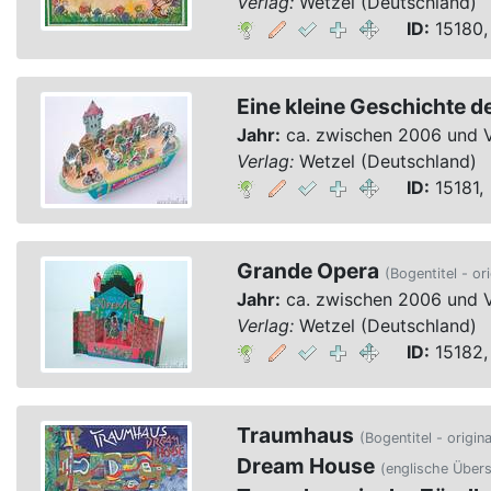
Verlag:
Wetzel (Deutschland)
ID:
15180,
Eine kleine Geschichte d
Jahr:
ca. zwischen 2006 und 
Verlag:
Wetzel (Deutschland)
ID:
15181, 
Grande Opera
(Bogentitel - or
Jahr:
ca. zwischen 2006 und 
Verlag:
Wetzel (Deutschland)
ID:
15182,
Traumhaus
(Bogentitel - origin
Dream House
(englische Über