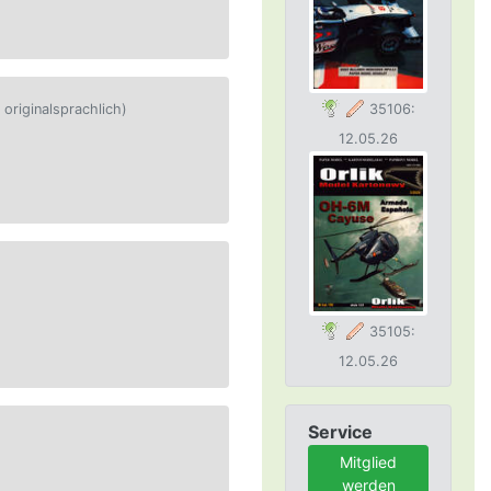
 originalsprachlich)
35106:
12.05.26
35105:
12.05.26
Service
Mitglied
werden