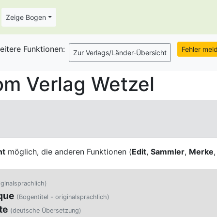
Zeige Bogen
eitere Funktionen:
m Verlag Wetzel
ht
möglich, die anderen Funktionen (
Edit
,
Sammler
,
Merke
iginalsprachlich)
que
(Bogentitel - originalsprachlich)
te
(deutsche Übersetzung)