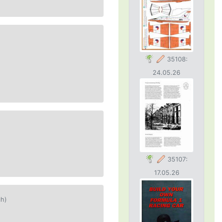
35108:
24.05.26
35107:
17.05.26
ch)