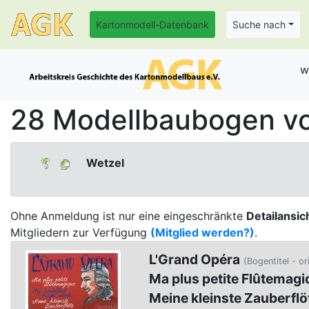
Kartonmodell-Datenbank
Suche nach
w
28 Modellbaubogen vo
Wetzel
Ohne Anmeldung ist nur eine eingeschränkte
Detailansic
Mitgliedern zur Verfügung
(Mitglied werden?)
.
L'Grand Opéra
(Bogentitel - or
Ma plus petite Flûtemagi
Meine kleinste Zauberflö