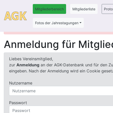
Mitgliederbereich
Mitgliederliste
Proto
Fotos der Jahrestagungen
F E H L E R: Sorry, dieser Bereich ist nur für AG
Anmeldung für Mitglie
Liebes Vereinsmitglied,
zur
Anmeldung
an der AGK-Datenbank und für den Zug
eingeben. Nach der Anmeldung wird ein Cookie gesetz
Nutzername
Passwort