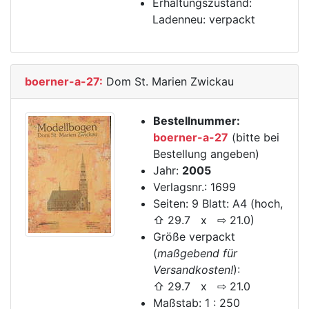
Erhaltungszustand:
Ladenneu: verpackt
boerner-a-27:
Dom St. Marien Zwickau
Bestellnummer:
boerner-a-27
(bitte bei
Bestellung angeben)
Jahr:
2005
Verlagsnr.: 1699
Seiten: 9 Blatt: A4 (hoch,
⇧ 29.7 x ⇨ 21.0)
Größe verpackt
(
maßgebend für
Versandkosten!
):
⇧ 29.7 x ⇨ 21.0
Maßstab: 1 : 250