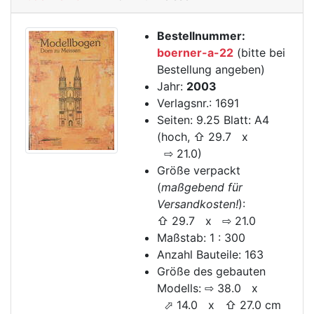
Bestellnummer:
boerner-a-22
(bitte bei
Bestellung angeben)
Jahr:
2003
Verlagsnr.: 1691
Seiten: 9.25 Blatt: A4
(hoch, ⇧ 29.7 x
⇨ 21.0)
Größe verpackt
(
maßgebend für
Versandkosten!
):
⇧ 29.7 x ⇨ 21.0
Maßstab: 1 : 300
Anzahl Bauteile: 163
Größe des gebauten
Modells: ⇨ 38.0 x
⬀ 14.0 x ⇧ 27.0 cm