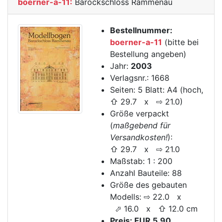
boerner-a-11:
Barockschloss Rammenau
Bestellnummer:
boerner-a-11
(bitte bei
Bestellung angeben)
Jahr:
2003
Verlagsnr.: 1668
Seiten: 5 Blatt: A4 (hoch,
⇧ 29.7 x ⇨ 21.0)
Größe verpackt
(
maßgebend für
Versandkosten!
):
⇧ 29.7 x ⇨ 21.0
Maßstab: 1 : 200
Anzahl Bauteile: 88
Größe des gebauten
Modells: ⇨ 22.0 x
⬀ 16.0 x ⇧ 12.0 cm
Preis: EUR 5.90