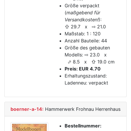
Größe verpackt
(
maßgebend für
Versandkosten!
):
⇧ 29.7 x ⇨ 21.0
Maßstab: 1 : 120
Anzahl Bauteile: 44
Größe des gebauten
Modells: ⇨ 23.0 x
⬀ 8.5 x ⇧ 19.0 cm
Preis: EUR 4.70
Erhaltungszustand:
Ladenneu: verpackt
boerner-a-14:
Hammerwerk Frohnau Herrenhaus
Bestellnummer: