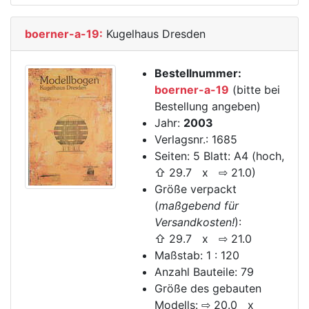
boerner-a-19:
Kugelhaus Dresden
Bestellnummer:
boerner-a-19
(bitte bei
Bestellung angeben)
Jahr:
2003
Verlagsnr.: 1685
Seiten: 5 Blatt: A4 (hoch,
⇧ 29.7 x ⇨ 21.0)
Größe verpackt
(
maßgebend für
Versandkosten!
):
⇧ 29.7 x ⇨ 21.0
Maßstab: 1 : 120
Anzahl Bauteile: 79
Größe des gebauten
Modells: ⇨ 20.0 x