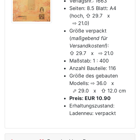
Verlagsnr.: 1663
Seiten: 8.5 Blatt: A4
(hoch, ⇧ 29.7 x
⇨ 21.0)
Größe verpackt
(
maßgebend für
Versandkosten!
):
⇧ 29.7 x ⇨ 21.0
Maßstab: 1 : 400
Anzahl Bauteile: 116
Größe des gebauten
Modells: ⇨ 36.0 x
⬀ 29.0 x ⇧ 12.0 cm
Preis: EUR 10.90
Erhaltungszustand:
Ladenneu: verpackt