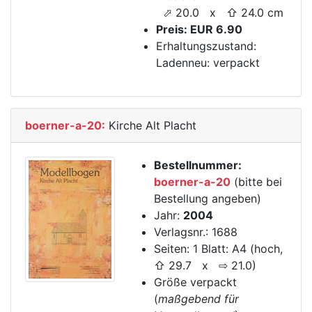
⬀ 20.0 x ⇧ 24.0 cm
Preis: EUR 6.90
Erhaltungszustand:
Ladenneu: verpackt
boerner-a-20:
Kirche Alt Placht
Bestellnummer:
boerner-a-20
(bitte bei
Bestellung angeben)
Jahr:
2004
Verlagsnr.: 1688
Seiten: 1 Blatt: A4 (hoch,
⇧ 29.7 x ⇨ 21.0)
Größe verpackt
(
maßgebend für