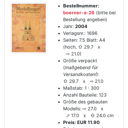
Bestellnummer:
boerner-a-26
(bitte bei
Bestellung angeben)
Jahr:
2004
Verlagsnr.: 1696
Seiten: 7.5 Blatt: A4
(hoch, ⇧ 29.7 x
⇨ 21.0)
Größe verpackt
(
maßgebend für
Versandkosten!
):
⇧ 29.7 x ⇨ 21.0
Maßstab: 1 : 300
Anzahl Bauteile: 123
Größe des gebauten
Modells: ⇨ 27.0 x
⬀ 17.0 x ⇧ 24.0 cm
Preis: EUR 11.90