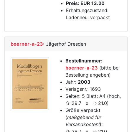
Preis: EUR 13.20
Erhaltungszustand:
Ladenneu: verpackt
boerner-a-23:
Jägerhof Dresden
Bestellnummer:
boerner-a-23
(bitte bei
Bestellung angeben)
Jahr:
2003
Verlagsnr.: 1693
Seiten: 5 Blatt: A4 (hoch,
⇧ 29.7 x ⇨ 21.0)
Größe verpackt
(
maßgebend für
Versandkosten!
):
⇧ 29.7 x ⇨ 21.0