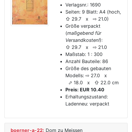
Verlagsnr.: 1690
Seiten: 9 Blatt: A4 (hoch,
⇧ 29.7 x ⇨ 21.0)
Größe verpackt
(
maßgebend für
Versandkosten!
):
⇧ 29.7 x ⇨ 21.0
Maßstab: 1 : 300
Anzahl Bauteile: 86
Größe des gebauten
Modells: ⇨ 27.0 x
⬀ 18.0 x ⇧ 22.0 cm
Preis: EUR 10.40
Erhaltungszustand:
Ladenneu: verpackt
boerner-a-22:
Dom zu Meissen