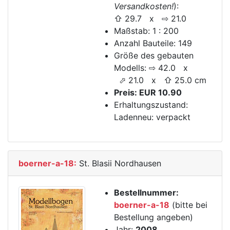
Versandkosten!
):
⇧ 29.7 x ⇨ 21.0
Maßstab: 1 : 200
Anzahl Bauteile: 149
Größe des gebauten
Modells: ⇨ 42.0 x
⬀ 21.0 x ⇧ 25.0 cm
Preis: EUR 10.90
Erhaltungszustand:
Ladenneu: verpackt
boerner-a-18:
St. Blasii Nordhausen
Bestellnummer:
boerner-a-18
(bitte bei
Bestellung angeben)
Jahr:
2008