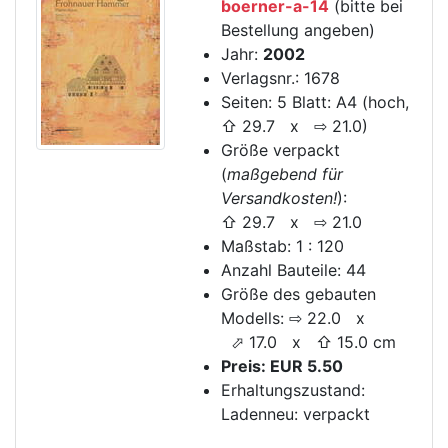
boerner-a-14
(bitte bei
Bestellung angeben)
Jahr:
2002
Verlagsnr.: 1678
Seiten: 5 Blatt: A4 (hoch,
⇧ 29.7 x ⇨ 21.0)
Größe verpackt
(
maßgebend für
Versandkosten!
):
⇧ 29.7 x ⇨ 21.0
Maßstab: 1 : 120
Anzahl Bauteile: 44
Größe des gebauten
Modells: ⇨ 22.0 x
⬀ 17.0 x ⇧ 15.0 cm
Preis: EUR 5.50
Erhaltungszustand:
Ladenneu: verpackt