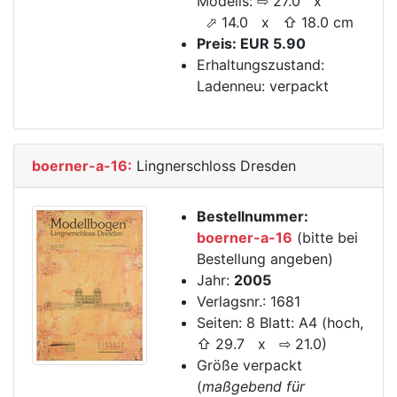
Modells: ⇨ 27.0 x
⬀ 14.0 x ⇧ 18.0 cm
Preis: EUR 5.90
Erhaltungszustand:
Ladenneu: verpackt
boerner-a-16:
Lingnerschloss Dresden
Bestellnummer:
boerner-a-16
(bitte bei
Bestellung angeben)
Jahr:
2005
Verlagsnr.: 1681
Seiten: 8 Blatt: A4 (hoch,
⇧ 29.7 x ⇨ 21.0)
Größe verpackt
(
maßgebend für