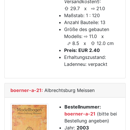
Versandkosten!
):
⇧ 29.7 x ⇨ 21.0
Maßstab: 1 : 120
Anzahl Bauteile: 13
Größe des gebauten
Modells: ⇨ 11.0 x
⬀ 8.5 x ⇧ 12.0 cm
Preis: EUR 2.40
Erhaltungszustand:
Ladenneu: verpackt
boerner-a-21:
Albrechtsburg Meissen
Bestellnummer:
boerner-a-21
(bitte bei
Bestellung angeben)
Jahr:
2003