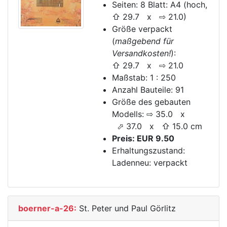
Seiten: 8 Blatt: A4 (hoch,
⇧ 29.7 x ⇨ 21.0)
Größe verpackt
(
maßgebend für
Versandkosten!
):
⇧ 29.7 x ⇨ 21.0
Maßstab: 1 : 250
Anzahl Bauteile: 91
Größe des gebauten
Modells: ⇨ 35.0 x
⬀ 37.0 x ⇧ 15.0 cm
Preis: EUR 9.50
Erhaltungszustand:
Ladenneu: verpackt
boerner-a-26:
St. Peter und Paul Görlitz