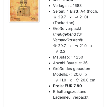
Verlagsnr.: 1683
Seiten: 4 Blatt: A4 (hoch,
⇧ 29.7 x ⇨ 21.0)
(Tonkarton)
Größe verpackt
(
maßgebend für
Versandkosten!
):
⇧ 29.7 x ⇨ 21.0 x
⬀ 0.2
Maßstab: 1 : 250
Anzahl Bauteile: 36
Größe des gebauten
Modells: ⇨ 20.0 x
⬀ 11.0 x ⇧ 20.0 cm
Preis: EUR 7.80
Erhaltungszustand:
Ladenneu: verpackt