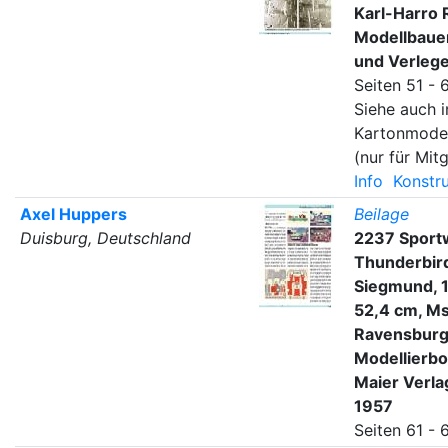
Karl-Harro 
Modellbauer
und Verleg
Seiten 51 - 
Siehe auch i
Kartonmode
(nur für Mitg
Info
Konstru
Axel Huppers
Beilage
Duisburg, Deutschland
2237 Sport
Thunderbird
Siegmund, 1
52,4 cm, Mst
Ravensburg
Modellierbo
Maier Verla
1957
Seiten 61 - 