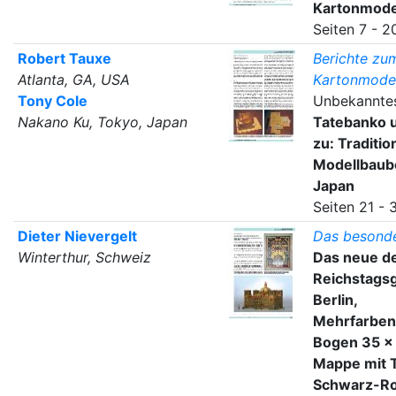
Kartonmode
Seiten 7 - 2
Robert Tauxe
Berichte zu
Atlanta, GA, USA
Kartonmode
Tony Cole
Unbekanntes
Nakano Ku, Tokyo, Japan
Tatebanko 
zu: Traditio
Modellbaub
Japan
Seiten 21 - 
Dieter Nievergelt
Das besonde
Winterthur, Schweiz
Das neue d
Reichstags
Berlin,
Mehrfarbenl
Bogen 35 x 
Mappe mit Ti
Schwarz-Ro