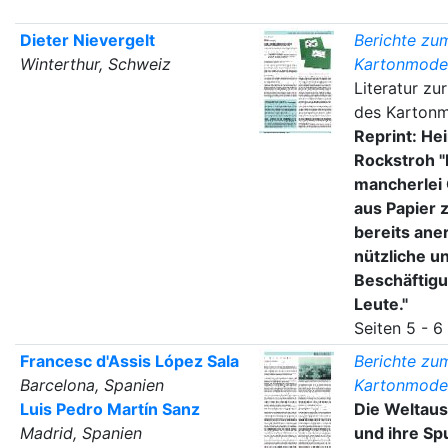
Dieter Nievergelt
Berichte zu
Winterthur, Schweiz
Kartonmode
Literatur zu
des Kartonm
Reprint: Hei
Rockstroh "
mancherlei
aus Papier 
bereits ane
nützliche 
Beschäftigu
Leute."
Seiten 5 - 6
Francesc d'Assis López Sala
Berichte zu
Barcelona, Spanien
Kartonmode
Luis Pedro Martín Sanz
Die Weltaus
Madrid, Spanien
und ihre Sp