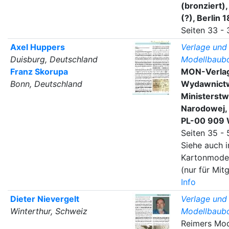
(bronziert),
(?), Berlin 
Seiten 33 - 
Axel Huppers
Verlage und 
Duisburg, Deutschland
Modellbaub
Franz Skorupa
MON-Verla
Bonn, Deutschland
Wydawnict
Ministerst
Narodowej, 
PL-00 909
Seiten 35 - 
Siehe auch i
Kartonmode
(nur für Mitg
Info
Dieter Nievergelt
Verlage und 
Winterthur, Schweiz
Modellbaub
Reimers Mod