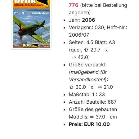
776
(bitte bei Bestellung
angeben)
Jahr:
2006
Verlagsnr.: 030, Heft-Nr.:
2006/07
Seiten: 4.5 Blatt: A3
(quer, ⇧ 29.7 x
⇨ 42.0)
Größe verpackt
(
maßgebend für
Versandkosten!
):
⇧ 30.0 x ⇨ 21.0
Maßstab: 1 : 33
Anzahl Bauteile: 687
Größe des gebauten
Modells: ⇨ 37.0 cm
Preis: EUR 10.00