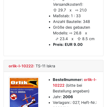
Versandkosten!
):
⇧ 29.7 x ⇨ 21.0
Maßstab: 1 : 33
Anzahl Bauteile: 348
Größe des gebauten
Modells: ⇨ 26.8 x
⬀ 23.4 x ⇧ 8.5 cm
Preis: EUR 9.00
orlik-l-10222:
TS-11 Iskra
Bestellnummer:
orlik-l-
10222
(bitte bei
Bestellung angeben)
Jahr:
2006
Verlagsnr.: 027, Heft-Nr.: