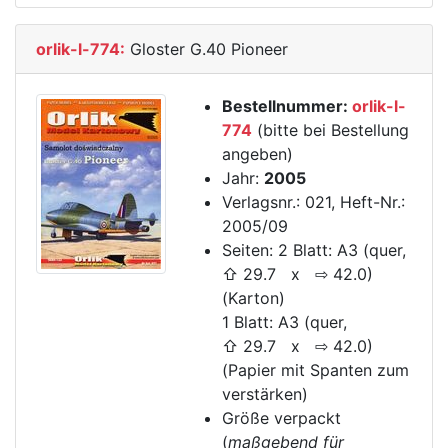
orlik-l-774:
Gloster G.40 Pioneer
Bestellnummer:
orlik-l-
774
(bitte bei Bestellung
angeben)
Jahr:
2005
Verlagsnr.: 021, Heft-Nr.:
2005/09
Seiten: 2 Blatt: A3 (quer,
⇧ 29.7 x ⇨ 42.0)
(Karton)
1 Blatt: A3 (quer,
⇧ 29.7 x ⇨ 42.0)
(Papier mit Spanten zum
verstärken)
Größe verpackt
(
maßgebend für