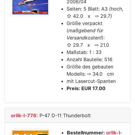
2006/04
Seiten: 5 Blatt: A3 (hoch,
⇧ 42.0 x ⇨ 29.7)
Größe verpackt
(
maßgebend für
Versandkosten!
):
⇧ 29.7 x ⇨ 21.0
Maßstab: 1 : 33
Anzahl Bauteile: 516
Größe des gebauten
Modells: ⇨ 34.0 cm
mit Lasercut-Spanten
Preis: EUR 17.00
orlik-l-776:
P-47 D-11 Thunderbolt
Bestellnummer:
orlik-l-