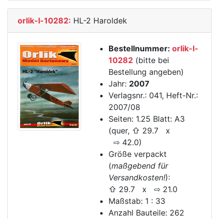
orlik-l-10282:
HL-2 Haroldek
Bestellnummer:
orlik-l-
10282
(bitte bei
Bestellung angeben)
Jahr:
2007
Verlagsnr.: 041, Heft-Nr.:
2007/08
Seiten: 1.25 Blatt: A3
(quer, ⇧ 29.7 x
⇨ 42.0)
Größe verpackt
(
maßgebend für
Versandkosten!
):
⇧ 29.7 x ⇨ 21.0
Maßstab: 1 : 33
Anzahl Bauteile: 262