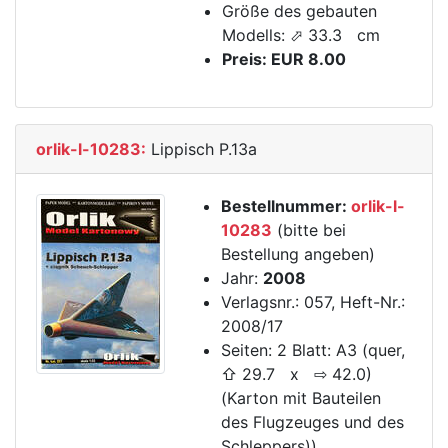
Größe des gebauten
Modells: ⬀ 33.3 cm
Preis: EUR 8.00
orlik-l-10283:
Lippisch P.13a
Bestellnummer:
orlik-l-
10283
(bitte bei
Bestellung angeben)
Jahr:
2008
Verlagsnr.: 057, Heft-Nr.:
2008/17
Seiten: 2 Blatt: A3 (quer,
⇧ 29.7 x ⇨ 42.0)
(Karton mit Bauteilen
des Flugzeuges und des
Schleppers))