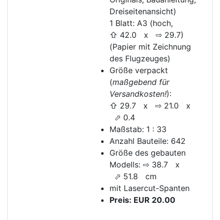
Dreiseitenansicht)
1 Blatt: A3 (hoch,
⇧ 42.0 x ⇨ 29.7)
(Papier mit Zeichnung
des Flugzeuges)
Größe verpackt
(
maßgebend für
Versandkosten!
):
⇧ 29.7 x ⇨ 21.0 x
⬀ 0.4
Maßstab: 1 : 33
Anzahl Bauteile: 642
Größe des gebauten
Modells: ⇨ 38.7 x
⬀ 51.8 cm
mit Lasercut-Spanten
Preis: EUR 20.00