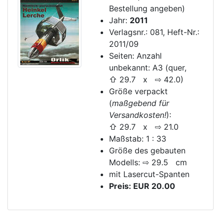
Bestellung angeben)
Jahr:
2011
Verlagsnr.: 081, Heft-Nr.:
2011/09
Seiten: Anzahl
unbekannt: A3 (quer,
⇧ 29.7 x ⇨ 42.0)
Größe verpackt
(
maßgebend für
Versandkosten!
):
⇧ 29.7 x ⇨ 21.0
Maßstab: 1 : 33
Größe des gebauten
Modells: ⇨ 29.5 cm
mit Lasercut-Spanten
Preis: EUR 20.00