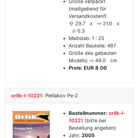
Größe verpackt
(
maßgebend für
Versandkosten!
):
⇧ 29.7 x ⇨ 21.0 x
⬀ 0.3
Maßstab: 1 : 25
Anzahl Bauteile: 487
Größe des gebauten
Modells: ⇨ 49.0 cm
Preis: EUR 8.00
orlik-l-10221:
Petlakov Pe-2
Bestellnummer:
orlik-l-
10221
(bitte bei
Bestellung angeben)
Jahr:
2005