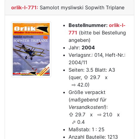
orlik-l-771:
Samolot mysliwski Sopwith Triplane
Bestellnummer:
orlik-l-
771
(bitte bei Bestellung
angeben)
Jahr:
2004
Verlagsnr.: 014, Heft-Nr.:
2004/11
Seiten: 3.5 Blatt: A3
(quer, ⇧ 29.7 x
⇨ 42.0)
Größe verpackt
(
maßgebend für
Versandkosten!
):
⇧ 29.7 x ⇨ 21.0 x
⬀ 0.4
Maßstab: 1 : 25
Anzahl Bauteile: 1213